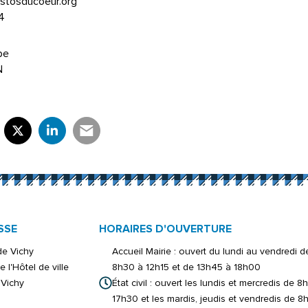
estosducoeur.org
4
pe
N
rtager sur Facebook
verture dans un nouvel onglet)
Partager sur X (Twitter)
(ouverture dans un nouvel onglet)
Partager sur LinkedIn
(ouverture dans un nouvel onglet)
Partager par e-mail
(ouverture dans un nouvel onglet)
SSE
HORAIRES D'OUVERTURE
 de Vichy
Accueil Mairie : ouvert du lundi au vendredi d
e l'Hôtel de ville
8h30 à 12h15 et de 13h45 à 18h00
Vichy
État civil : ouvert les lundis et mercredis de 8
17h30 et les mardis, jeudis et vendredis de 8