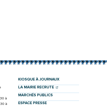
KIOSQUE À JOURNAUX
(OUVERTURE DANS UN NOU
(OUVERTURE DANS UN NO
LA MAIRIE RECRUTE
e
MARCHÉS PUBLICS
h30 à
ESPACE PRESSE
h30 à