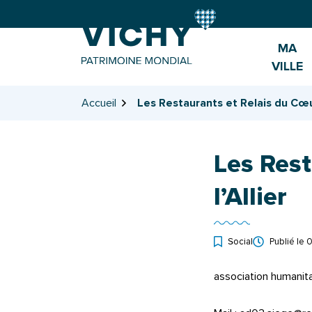
Gestion des traceurs
Aller
Aller
Aller
à
au
au
la
contenu
pied
MA
navigation
de
VILLE
page
Accueil
Les Restaurants et Relais du Cœur
Les Rest
l’Allier
Social
Publié le
0
association humanitai