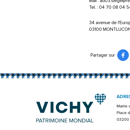
Mail : ad03.siege@r
Tel. : 04 70 08 04 5
34 avenue de l'Euro
03100 MONTLUCO
Partager sur
Pa
(ou
ADRE
Mairie
Place d
03200 