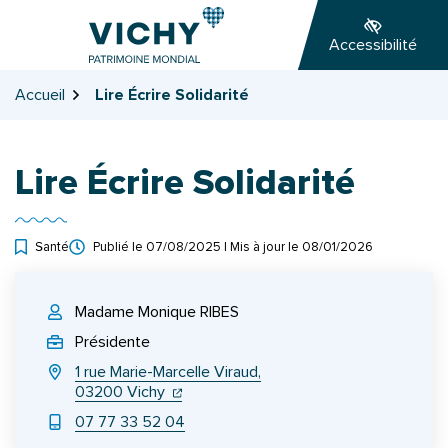
Gestion des traceurs
Aller
Aller
Aller
à
au
au
Accessibilité
la
contenu
pied
navigation
de
Accueil
Lire Écrire Solidarité
page
Lire Écrire Solidarité
Santé
Publié le
07/08/2025
| Mis à jour le
08/01/2026
INFOS UTILES
Madame Monique RIBES
Présidente
1 rue Marie-Marcelle Viraud,
(ouverture dans un nouvel onglet)
(ouverture dans un nouvel onglet)
03200 Vichy
07 77 33 52 04