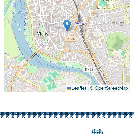
Leaflet
|
©
OpenStreetMap