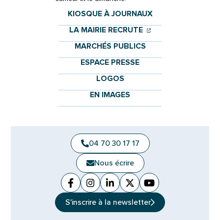
KIOSQUE À JOURNAUX
(OUVERTURE DANS 
(OUVERTURE DAN
LA MAIRIE RECRUTE
MARCHÉS PUBLICS
ESPACE PRESSE
LOGOS
EN IMAGES
04 70 30 17 17
Nous écrire
Facebook
(ouverture dans un nouvel onglet)
Instagram
(ouverture dans un nouvel ongle
Linkedin
(ouverture dans un nouvel 
X (Twitter)
(ouverture dans un no
YouTube
(ouverture dans u
S'inscrire à la
newsletter