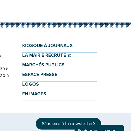
KIOSQUE À JOURNAUX
(OUVERTURE DANS UN NOU
(OUVERTURE DANS UN NO
LA MAIRIE RECRUTE
e
MARCHÉS PUBLICS
h30 à
ESPACE PRESSE
h30 à
LOGOS
EN IMAGES
S'inscrire à la
newsletter
Bonjour, puis-je vous