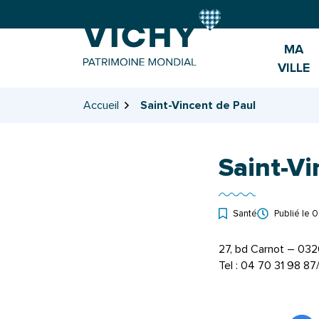
Gestion des traceurs
Aller
Aller
Aller
à
au
au
la
contenu
pied
MA
navigation
de
VILLE
page
Accueil
Saint-Vincent de Paul
Saint-Vi
Santé
Publié le
0
27, bd Carnot – 03
Tel : 04 70 31 98 8