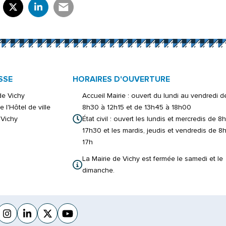
rtager sur Facebook
verture dans un nouvel onglet)
Partager sur X (Twitter)
(ouverture dans un nouvel onglet)
Partager sur LinkedIn
(ouverture dans un nouvel onglet)
Partager par e-mail
(ouverture dans un nouvel onglet)
SSE
HORAIRES D'OUVERTURE
 de Vichy
Accueil Mairie : ouvert du lundi au vendredi d
e l'Hôtel de ville
8h30 à 12h15 et de 13h45 à 18h00
Vichy
État civil : ouvert les lundis et mercredis de 8
17h30 et les mardis, jeudis et vendredis de 8
17h
La Mairie de Vichy est fermée le samedi et le
dimanche.
cebook
verture dans un nouvel onglet)
Instagram
(ouverture dans un nouvel onglet)
Linkedin
(ouverture dans un nouvel onglet)
X (Twitter)
(ouverture dans un nouvel onglet)
YouTube
(ouverture dans un nouvel onglet)