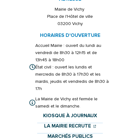
Mairie de Vichy
Place de l'Hôtel de ville
03200 Vichy
HORAIRES D'OUVERTURE
Accueil Mairie : ouvert du lundi au
vendredi de 8h30 à 12h15 et de
13h45 à 18h00
État civil : ouvert les lundis et
mercredis de 8h30 à 17h30 et les
mardis, jeudis et vendredis de 8h30 à
17h
La Mairie de Vichy est fermée le
samedi et le dimanche.
KIOSQUE À JOURNAUX
(OUVERTURE DANS 
(OUVERTURE DAN
LA MAIRIE RECRUTE
MARCHÉS PUBLICS