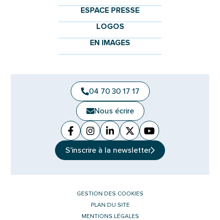
ESPACE PRESSE
LOGOS
EN IMAGES
04 70 30 17 17
Nous écrire
Facebook
(ouverture dans un nouvel onglet)
Instagram
(ouverture dans un nouvel ongle
Linkedin
(ouverture dans un nouvel 
X (Twitter)
(ouverture dans un no
YouTube
(ouverture dans u
S'inscrire à la
newsletter
GESTION DES COOKIES
PLAN DU SITE
MENTIONS LÉGALES