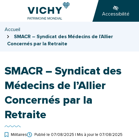
Gestion des traceurs
Aller
Aller
Aller
à
au
au
Accessibilité
la
contenu
pied
navigation
de
Accueil
page
SMACR – Syndicat des Médecins de l’Allier
Concernés par la Retraite
SMACR – Syndicat des
Médecins de l’Allier
Concernés par la
Retraite
Militaires
Publié le
07/08/2025
| Mis à jour le
07/08/2025