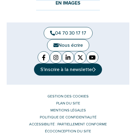
EN IMAGES
04 70 30 17 17
Nous écrire
Facebook
(ouverture dans un nouvel onglet)
Instagram
(ouverture dans un nouvel ongle
Linkedin
(ouverture dans un nouvel 
X (Twitter)
(ouverture dans un no
YouTube
(ouverture dans u
S'inscrire à la
newsletter
GESTION DES COOKIES
PLAN DU SITE
MENTIONS LÉGALES
POLITIQUE DE CONFIDENTIALITÉ
ACCESSIBILITÉ : PARTIELLEMENT CONFORME
ÉCOCONCEPTION DU SITE