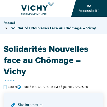
Gestion des traceurs
Aller
Aller
Aller
à
au
au
Accessibilité
la
contenu
pied
navigation
de
Accueil
page
Solidarités Nouvelles face au Chômage – Vichy
Solidarités Nouvelles
face au Chômage –
Vichy
Social
Publié le
07/08/2025
| Mis à jour le
24/11/2025
INFOS UTILES
(ouverture dans un nouvel onglet)
(ouverture dans un nouvel onglet)
Site internet