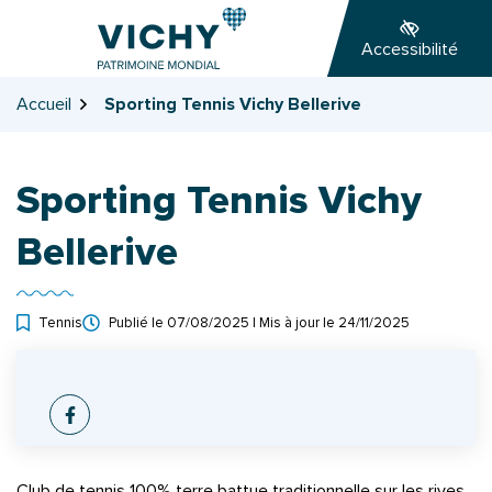
Gestion des traceurs
Aller
Aller
Aller
à
au
au
Accessibilité
la
contenu
pied
navigation
de
Accueil
Sporting Tennis Vichy Bellerive
page
Sporting Tennis Vichy
Bellerive
Tennis
Publié le
07/08/2025
| Mis à jour le
24/11/2025
INFOS UTILES
Facebook
Club de tennis 100% terre battue traditionnelle sur les rives