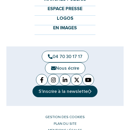
ESPACE PRESSE
LOGOS
EN IMAGES
04 70 30 17 17
Nous écrire
Facebook
(ouverture dans un nouvel onglet)
Instagram
(ouverture dans un nouvel ongle
Linkedin
(ouverture dans un nouvel 
X (Twitter)
(ouverture dans un no
YouTube
(ouverture dans u
S'inscrire à la
newsletter
GESTION DES COOKIES
PLAN DU SITE