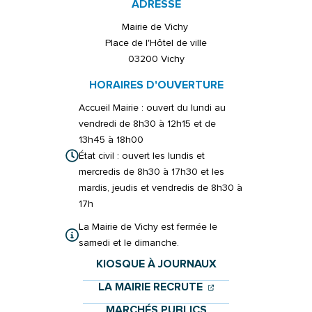
ADRESSE
Mairie de Vichy
Place de l'Hôtel de ville
03200 Vichy
HORAIRES D'OUVERTURE
Accueil Mairie : ouvert du lundi au
vendredi de 8h30 à 12h15 et de
13h45 à 18h00
État civil : ouvert les lundis et
mercredis de 8h30 à 17h30 et les
mardis, jeudis et vendredis de 8h30 à
17h
La Mairie de Vichy est fermée le
samedi et le dimanche.
KIOSQUE À JOURNAUX
(OUVERTURE DANS 
(OUVERTURE DAN
LA MAIRIE RECRUTE
MARCHÉS PUBLICS