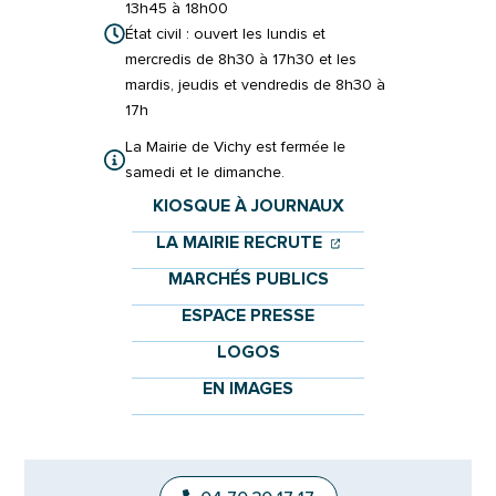
13h45 à 18h00
État civil : ouvert les lundis et
mercredis de 8h30 à 17h30 et les
mardis, jeudis et vendredis de 8h30 à
17h
La Mairie de Vichy est fermée le
samedi et le dimanche.
KIOSQUE À JOURNAUX
(OUVERTURE DANS 
(OUVERTURE DAN
LA MAIRIE RECRUTE
MARCHÉS PUBLICS
ESPACE PRESSE
LOGOS
EN IMAGES