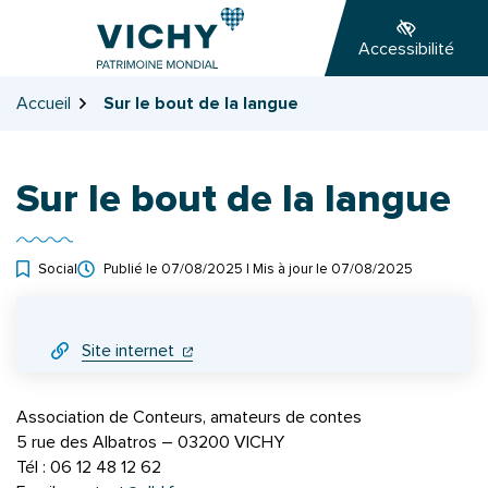
Gestion des traceurs
Aller
Aller
Aller
à
au
au
Accessibilité
la
contenu
pied
navigation
de
Accueil
Sur le bout de la langue
page
Sur le bout de la langue
Social
Publié le
07/08/2025
| Mis à jour le
07/08/2025
INFOS UTILES
(ouverture dans un nouvel onglet)
(ouverture dans un nouvel onglet)
Site internet
Association de Conteurs, amateurs de contes
5 rue des Albatros – 03200 VICHY
Tél : 06 12 48 12 62