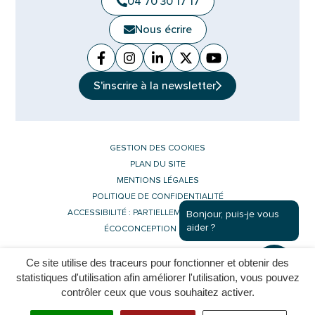
04 70 30 17 17
Nous écrire
Facebook
(ouverture dans un nouvel onglet)
Instagram
(ouverture dans un nouvel ongle
Linkedin
(ouverture dans un nouvel 
X (Twitter)
(ouverture dans un no
YouTube
(ouverture dans u
S'inscrire à la
newsletter
GESTION DES COOKIES
PLAN DU SITE
MENTIONS LÉGALES
POLITIQUE DE CONFIDENTIALITÉ
ACCESSIBILITÉ : PARTIELLEMENT CONFORME
Bonjour, puis-je vous
aider ?
ÉCOCONCEPTION DU SITE
Ce site utilise des traceurs pour fonctionner et obtenir des
Inovagora (ouverture dans un nouvel 
Site réalisé par
statistiques d'utilisation afin améliorer l'utilisation, vous pouvez
contrôler ceux que vous souhaitez activer.