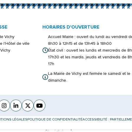
SSE
HORAIRES D'OUVERTURE
 de Vichy
Accueil Mairie : ouvert du lundi au vendredi d
e l'Hôtel de ville
8h30 à 12h15 et de 13h45 à 18h00
Vichy
État civil : ouvert les lundis et mercredis de 8
17h30 et les mardis, jeudis et vendredis de 8
17h
La Mairie de Vichy est fermée le samedi et le
dimanche.
cebook
verture dans un nouvel onglet)
Instagram
(ouverture dans un nouvel onglet)
Linkedin
(ouverture dans un nouvel onglet)
X (Twitter)
(ouverture dans un nouvel onglet)
YouTube
(ouverture dans un nouvel onglet)
TIONS LÉGALES
POLITIQUE DE CONFIDENTIALITÉ
ACCESSIBILITÉ : PARTIELLE
Inovagora (ouverture dans un nouvel 
Site réalisé par