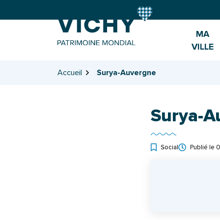
Gestion des traceurs
Aller
Aller
Aller
à
au
au
la
contenu
pied
MA
navigation
de
VILLE
page
Accueil
Surya-Auvergne
Surya-A
Social
Publié le
0
INFOS UTILES