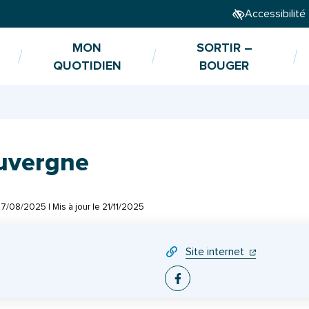
Accessibilité
MON
SORTIR –
QUOTIDIEN
BOUGER
uvergne
7/08/2025
| Mis à jour le
21/11/2025
(ouverture da
(ouverture 
Site internet
Facebook