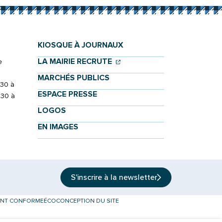
KIOSQUE À JOURNAUX
(OUVERTURE DANS UN NOU
(OUVERTURE DANS UN NO
LA MAIRIE RECRUTE
e
MARCHÉS PUBLICS
h30 à
ESPACE PRESSE
h30 à
LOGOS
EN IMAGES
S'inscrire à la
newsletter
MENT CONFORME
ÉCOCONCEPTION DU SITE
onglet)