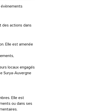
a, évènements
.
it des actions dans
ion. Elle est amenée
énements,
cteurs locaux engagés
 de Surya-Auvergne
mbres. Elle est
ements ou dans ses
mentaires.