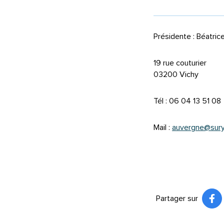
Présidente : Béatric
19 rue couturier
03200 Vichy
Tél : 06 04 13 51 08
Mail :
auvergne@sury
Partager sur
Pa
(ou