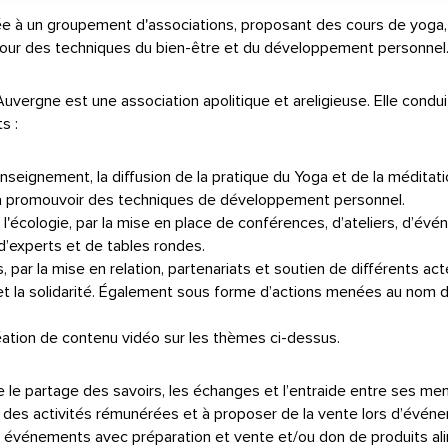
ée à un groupement d'associations, proposant des cours de yog
utour des techniques du bien-être et du développement personnel
Auvergne est une association apolitique et areligieuse. Elle condu
s :
enseignement, la diffusion de la pratique du Yoga et de la méditat
 à promouvoir des techniques de développement personnel.
à l'écologie, par la mise en place de conférences, d’ateliers, d’év
 d’experts et de tables rondes.
, par la mise en relation, partenariats et soutien de différents a
 et la solidarité. Également sous forme d’actions menées au nom
réation de contenu vidéo sur les thèmes ci-dessus.
re le partage des savoirs, les échanges et l’entraide entre ses me
des activités rémunérées et à proposer de la vente lors d’évén
s événements avec préparation et vente et/ou don de produits ali