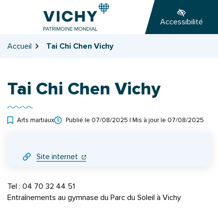
Gestion des traceurs
Aller
Aller
Aller
à
au
au
Accessibilité
la
contenu
pied
navigation
de
Accueil
Tai Chi Chen Vichy
page
Tai Chi Chen Vichy
Arts martiaux
Publié le
07/08/2025
| Mis à jour le
07/08/2025
INFOS UTILES
(ouverture dans un nouvel onglet)
(ouverture dans un nouvel onglet)
Site internet
Tel : 04 70 32 44 51
Entraînements au gymnase du Parc du Soleil à Vichy