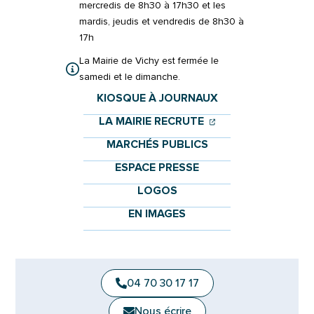
mercredis de 8h30 à 17h30 et les
mardis, jeudis et vendredis de 8h30 à
17h
La Mairie de Vichy est fermée le
samedi et le dimanche.
KIOSQUE À JOURNAUX
(OUVERTURE DANS 
(OUVERTURE DAN
LA MAIRIE RECRUTE
MARCHÉS PUBLICS
ESPACE PRESSE
LOGOS
EN IMAGES
04 70 30 17 17
Nous écrire