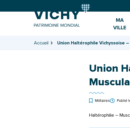
Gestion des traceurs
Aller
Aller
Aller
à
au
au
la
contenu
pied
MA
navigation
de
VILLE
page
Accueil
Union Haltérophile Vichyssoise –
Union Ha
Muscula
Militaires
Publié 
Haltérophilie – Musc