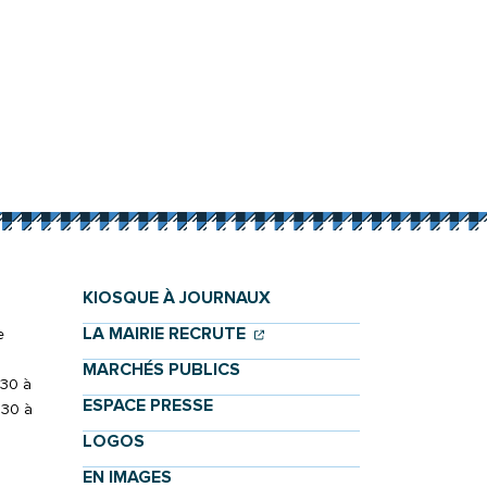
KIOSQUE À JOURNAUX
(OUVERTURE DANS UN NOU
(OUVERTURE DANS UN NO
LA MAIRIE RECRUTE
e
MARCHÉS PUBLICS
h30 à
ESPACE PRESSE
h30 à
LOGOS
EN IMAGES