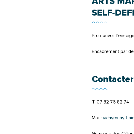
ARTS MAR
SELF-DEF
Promouvoir l'enseig
Encadrement par des 
Contacter
T. 07 82 76 82 74
Mail :
vichymuaythai
Gymnase des Célest