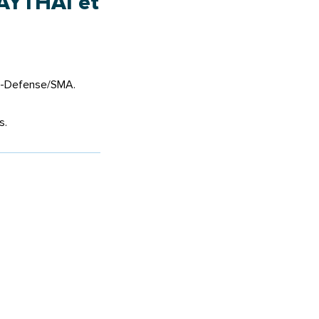
AYTHAI et
lf-Defense/SMA.
s.