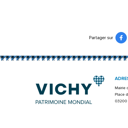
Partager sur
Pa
(ou
ADRE
Mairie
Place d
03200 