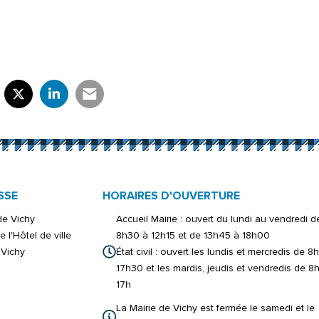
rtager sur Facebook
verture dans un nouvel onglet)
Partager sur X (Twitter)
(ouverture dans un nouvel onglet)
Partager sur LinkedIn
(ouverture dans un nouvel onglet)
Partager par e-mail
(ouverture dans un nouvel onglet)
SSE
HORAIRES D'OUVERTURE
 de Vichy
Accueil Mairie : ouvert du lundi au vendredi d
e l'Hôtel de ville
8h30 à 12h15 et de 13h45 à 18h00
Vichy
État civil : ouvert les lundis et mercredis de 8
17h30 et les mardis, jeudis et vendredis de 8
17h
La Mairie de Vichy est fermée le samedi et le