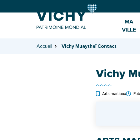
Gestion des traceurs
Aller
Aller
Aller
à
au
au
la
contenu
pied
MA
navigation
de
VILLE
page
Accueil
Vichy Muaythaï Contact
Vichy M
Arts martiaux
Pub
INFOS UTILES