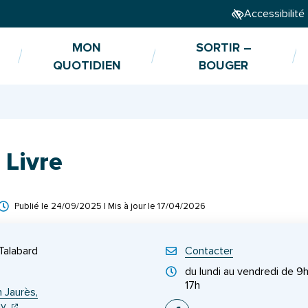
Accessibilité
MON
SORTIR –
QUOTIDIEN
BOUGER
 Livre
Publié le
24/09/2025
| Mis à jour le
17/04/2026
Talabard
Contacter
du lundi au vendredi de 9
17h
 Jaurès,
(ouverture dans un nouvel onglet)
(ouverture dans un nouvel onglet)
hy