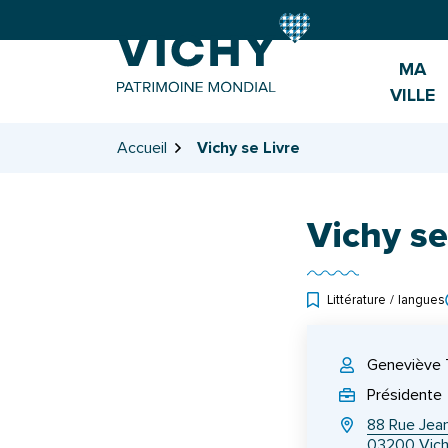
Gestion des traceurs
Aller
Aller
Aller
à
au
au
la
contenu
pied
MA
navigation
de
VILLE
page
Accueil
Vichy se Livre
Vichy se
Littérature
/
langues
INFOS UTILES
Geneviève 
Présidente
88 Rue Jean
03200 Vic