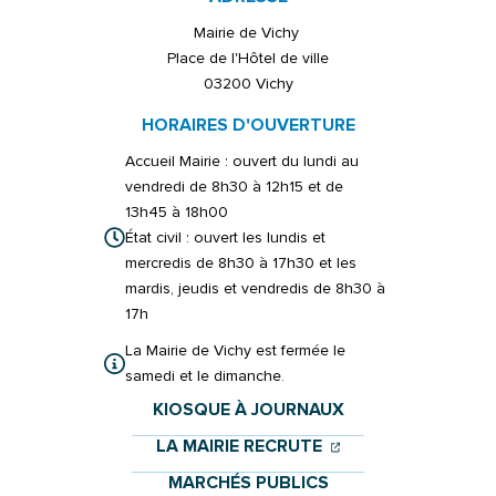
Mairie de Vichy
Place de l'Hôtel de ville
03200 Vichy
HORAIRES D'OUVERTURE
Accueil Mairie : ouvert du lundi au
vendredi de 8h30 à 12h15 et de
13h45 à 18h00
État civil : ouvert les lundis et
mercredis de 8h30 à 17h30 et les
mardis, jeudis et vendredis de 8h30 à
17h
La Mairie de Vichy est fermée le
samedi et le dimanche.
KIOSQUE À JOURNAUX
(OUVERTURE DANS 
(OUVERTURE DAN
LA MAIRIE RECRUTE
MARCHÉS PUBLICS