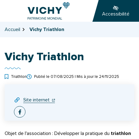
Gestion des traceurs
Aller
Aller
Aller
à
au
au
Accessibilité
la
contenu
pied
navigation
de
Accueil
Vichy Triathlon
page
Vichy Triathlon
Triathlon
Publié le
07/08/2025
| Mis à jour le
24/11/2025
INFOS UTILES
(ouverture dans un nouvel onglet)
(ouverture dans un nouvel onglet)
Site internet
Facebook
Objet de l'association : Développer la pratique du
triathlon