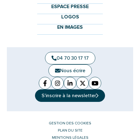
ESPACE PRESSE
LOGOS
EN IMAGES
04 70 30 17 17
Nous écrire
Facebook
(ouverture dans un nouvel onglet)
Instagram
(ouverture dans un nouvel ongle
Linkedin
(ouverture dans un nouvel 
X (Twitter)
(ouverture dans un no
YouTube
(ouverture dans u
S'inscrire à la
newsletter
GESTION DES COOKIES
PLAN DU SITE
MENTIONS LÉGALES