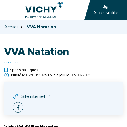
Gestion des traceurs
Aller
Aller
Aller
à
au
au
Accessibilité
la
contenu
pied
navigation
de
Accueil
VVA Natation
page
VVA Natation
Sports nautiques
Publié le
07/08/2025
| Mis à jour le
07/08/2025
INFOS UTILES
(ouverture dans un nouvel onglet)
(ouverture dans un nouvel onglet)
Site internet
Facebook