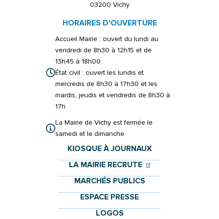
03200 Vichy
HORAIRES D'OUVERTURE
Accueil Mairie : ouvert du lundi au
vendredi de 8h30 à 12h15 et de
13h45 à 18h00
État civil : ouvert les lundis et
mercredis de 8h30 à 17h30 et les
mardis, jeudis et vendredis de 8h30 à
17h
La Mairie de Vichy est fermée le
samedi et le dimanche.
KIOSQUE À JOURNAUX
(OUVERTURE DANS 
(OUVERTURE DAN
LA MAIRIE RECRUTE
MARCHÉS PUBLICS
ESPACE PRESSE
LOGOS