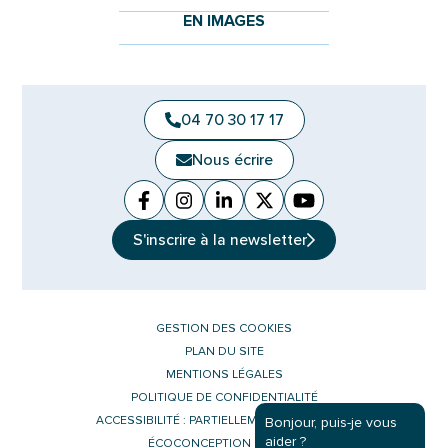
EN IMAGES
04 70 30 17 17
Nous écrire
Facebook
(ouverture dans un nouvel onglet)
Instagram
(ouverture dans un nouvel ongle
Linkedin
(ouverture dans un nouvel 
X (Twitter)
(ouverture dans un no
YouTube
(ouverture dans u
S'inscrire à la
newsletter
GESTION DES COOKIES
PLAN DU SITE
MENTIONS LÉGALES
POLITIQUE DE CONFIDENTIALITÉ
ACCESSIBILITÉ : PARTIELLEMENT CONFORME
Bonjour, puis-je vous
aider ?
ÉCOCONCEPTION DU SITE