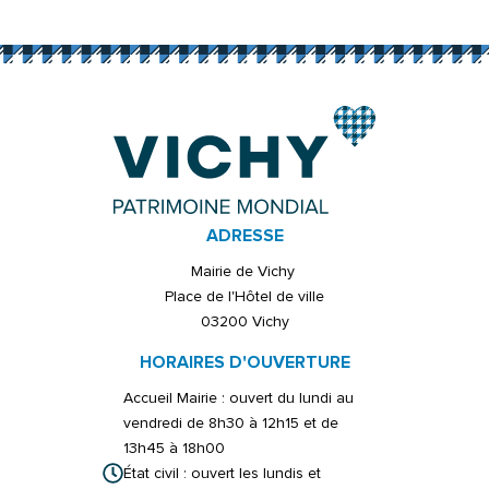
Sachez que vous bénéficiez durant toute la durée de leur
conservation par nos soins, de droits sur celles-ci (d’accès, de
rectification,… plus d’infos sur www.cnil.fr). Pour les excercer, il vous
suffit de transmettre votre demande à notre Délégué à la
Protection des Données par courrier à l’adresse suivante : Mairie
de Vichy – Place de l’Hôtel de ville – 03200 VICHY.
si vous estimez, après l’avoir contacté, que vos droits «
Informatique et Libertés » ne sont pas respectés vous pouvez
adresser directement une réclamation à la CNIL.
ADRESSE
Mairie de Vichy
Place de l'Hôtel de ville
03200 Vichy
HORAIRES D'OUVERTURE
Accueil Mairie : ouvert du lundi au
vendredi de 8h30 à 12h15 et de
13h45 à 18h00
État civil : ouvert les lundis et