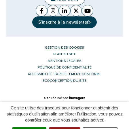
Facebook
(ouverture dans un nouvel onglet)
Instagram
(ouverture dans un nouvel ongle
Linkedin
(ouverture dans un nouvel 
X (Twitter)
(ouverture dans un no
YouTube
(ouverture dans u
S'inscrire à la
newsletter
GESTION DES COOKIES
PLAN DU SITE
MENTIONS LÉGALES
POLITIQUE DE CONFIDENTIALITÉ
ACCESSIBILITÉ : PARTIELLEMENT CONFORME
ÉCOCONCEPTION DU SITE
Inovagora (ouverture dans un nouvel 
Site réalisé par
Ce site utilise des traceurs pour fonctionner et obtenir des
statistiques d'utilisation afin améliorer l'utilisation, vous pouvez
contrôler ceux que vous souhaitez activer.