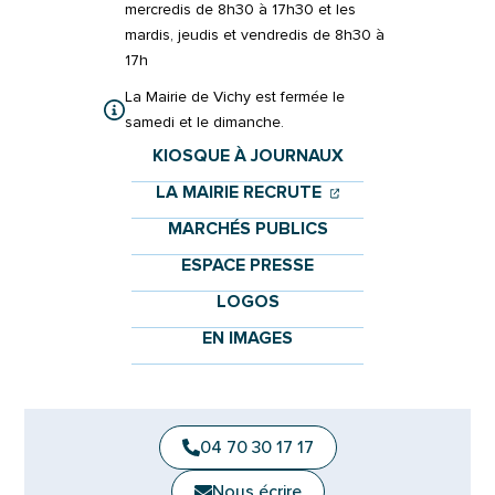
mercredis de 8h30 à 17h30 et les
mardis, jeudis et vendredis de 8h30 à
17h
La Mairie de Vichy est fermée le
samedi et le dimanche.
KIOSQUE À JOURNAUX
(OUVERTURE DANS 
(OUVERTURE DAN
LA MAIRIE RECRUTE
MARCHÉS PUBLICS
ESPACE PRESSE
LOGOS
EN IMAGES
04 70 30 17 17
Nous écrire