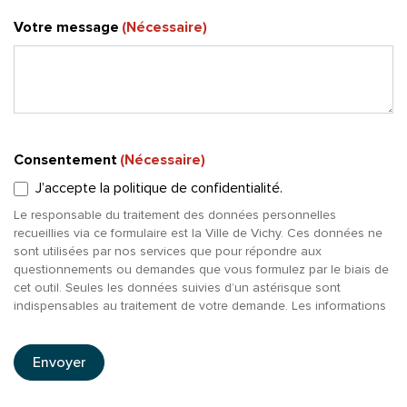
Votre message
(Nécessaire)
Consentement
(Nécessaire)
J’accepte la politique de confidentialité.
Le responsable du traitement des données personnelles
recueillies via ce formulaire est la Ville de Vichy. Ces données ne
sont utilisées par nos services que pour répondre aux
questionnements ou demandes que vous formulez par le biais de
cet outil. Seules les données suivies d’un astérisque sont
indispensables au traitement de votre demande. Les informations
et données que vous nous confiez ne font l’objet d’aucun
transfert vers un pays tiers à l’Union Européenne. Dans le cadre
de sa politique globale de sécurité informatiques et libertés, la
Envoyer
Ville de Vichy met tout en œuvre pour veiller à garantir la sécurité,
l’intégrité et la confidentialité de vos données personnelles.