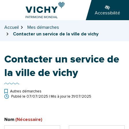
Gestion des traceurs
Aller
Aller
Aller
à
au
au
Accessibilité
la
contenu
pied
navigation
de
Accueil
Mes démarches
page
Contacter un service de la ville de vichy
Contacter un service de
la ville de vichy
Autres démarches
Publié le
07/07/2025
| Mis à jour le
31/07/2025
Nom
(Nécessaire)