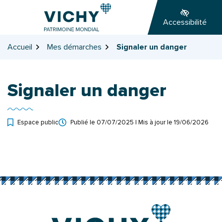
Gestion des traceurs
Aller
Aller
Aller
à
au
au
Accessibilité
la
contenu
pied
navigation
de
Accueil
Mes démarches
Signaler un danger
page
Signaler un danger
Espace public
Publié le
07/07/2025
| Mis à jour le
19/06/2026