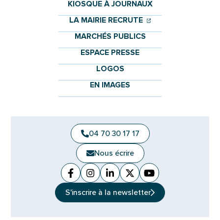
KIOSQUE À JOURNAUX
(OUVERTURE DANS 
(OUVERTURE DAN
LA MAIRIE RECRUTE
MARCHÉS PUBLICS
ESPACE PRESSE
LOGOS
EN IMAGES
04 70 30 17 17
Nous écrire
Facebook
(ouverture dans un nouvel onglet)
Instagram
(ouverture dans un nouvel ongle
Linkedin
(ouverture dans un nouvel 
X (Twitter)
(ouverture dans un no
YouTube
(ouverture dans u
S'inscrire à la
newsletter