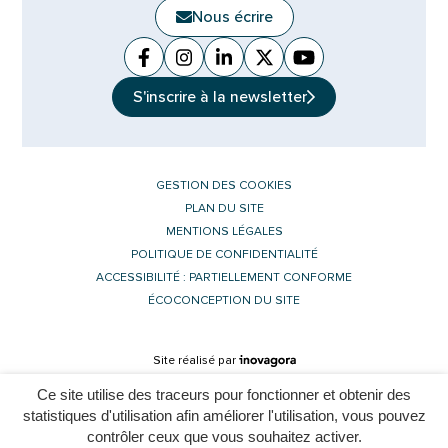
Nous écrire
Facebook
(ouverture dans un nouvel onglet)
Instagram
(ouverture dans un nouvel ongle
Linkedin
(ouverture dans un nouvel 
X (Twitter)
(ouverture dans un no
YouTube
(ouverture dans u
S'inscrire à la
newsletter
GESTION DES COOKIES
PLAN DU SITE
MENTIONS LÉGALES
POLITIQUE DE CONFIDENTIALITÉ
ACCESSIBILITÉ : PARTIELLEMENT CONFORME
ÉCOCONCEPTION DU SITE
Inovagora (ouverture dans un nouvel 
Site réalisé par
Ce site utilise des traceurs pour fonctionner et obtenir des
statistiques d'utilisation afin améliorer l'utilisation, vous pouvez
contrôler ceux que vous souhaitez activer.