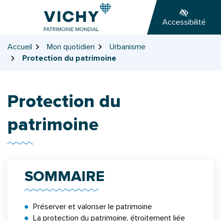
Gestion des traceurs
Aller
Aller
Aller
à
au
au
Accessibilité
la
contenu
pied
navigation
de
Accueil
Mon quotidien
Urbanisme
page
Protection du patrimoine
Protection du
patrimoine
SOMMAIRE
Préserver et valoriser le patrimoine
La protection du patrimoine, étroitement liée