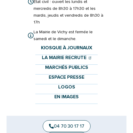
État civil : ouvert les lundis et
mercredis de 8h30 à 17h30 et les
mardis, jeudis et vendredis de 8h30 à
17h
La Mairie de Vichy est fermée le
samedi et le dimanche.
KIOSQUE À JOURNAUX
(OUVERTURE DANS 
(OUVERTURE DAN
LA MAIRIE RECRUTE
MARCHÉS PUBLICS
ESPACE PRESSE
LOGOS
EN IMAGES
04 70 30 17 17