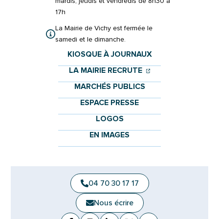
mardis, jeudis et vendredis de 8h30 à
17h
La Mairie de Vichy est fermée le
samedi et le dimanche.
KIOSQUE À JOURNAUX
(OUVERTURE DANS 
(OUVERTURE DAN
LA MAIRIE RECRUTE
MARCHÉS PUBLICS
ESPACE PRESSE
LOGOS
EN IMAGES
04 70 30 17 17
Nous écrire