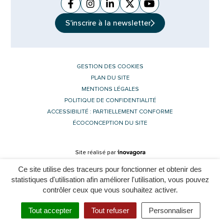
Facebook
(ouverture dans un nouvel onglet)
Instagram
(ouverture dans un nouvel ongle
Linkedin
(ouverture dans un nouvel 
X (Twitter)
(ouverture dans un no
YouTube
(ouverture dans u
S'inscrire à la
newsletter
GESTION DES COOKIES
PLAN DU SITE
MENTIONS LÉGALES
POLITIQUE DE CONFIDENTIALITÉ
ACCESSIBILITÉ : PARTIELLEMENT CONFORME
ÉCOCONCEPTION DU SITE
Inovagora (ouverture dans un nouvel 
Site réalisé par
Ce site utilise des traceurs pour fonctionner et obtenir des
statistiques d'utilisation afin améliorer l'utilisation, vous pouvez
contrôler ceux que vous souhaitez activer.
L'assistant est momentanément indisponible. Merci de réessayer
Tout accepter
Tout refuser
Personnaliser
Menu
Rechercher