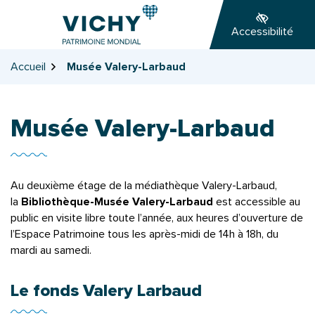
Gestion des traceurs
Aller
Aller
Aller
à
au
au
Accessibilité
la
contenu
pied
navigation
de
Accueil
Musée Valery-Larbaud
page
Musée Valery-Larbaud
Au deuxième étage de la médiathèque Valery-Larbaud,
la
Bibliothèque-Musée Valery-Larbaud
est accessible au
public en visite libre toute l’année, aux heures d’ouverture de
l’Espace Patrimoine tous les après-midi de 14h à 18h, du
mardi au samedi.
Le fonds Valery Larbaud