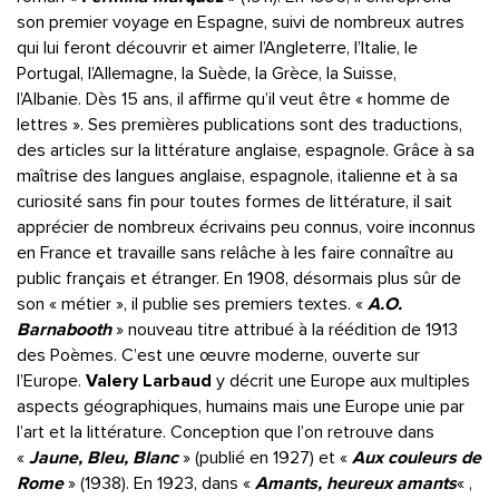
son premier voyage en Espagne, suivi de nombreux autres
qui lui feront découvrir et aimer l’Angleterre, l’Italie, le
Portugal, l’Allemagne, la Suède, la Grèce, la Suisse,
l’Albanie. Dès 15 ans, il affirme qu’il veut être « homme de
lettres ». Ses premières publications sont des traductions,
des articles sur la littérature anglaise, espagnole. Grâce à sa
maîtrise des langues anglaise, espagnole, italienne et à sa
curiosité sans fin pour toutes formes de littérature, il sait
apprécier de nombreux écrivains peu connus, voire inconnus
en France et travaille sans relâche à les faire connaître au
public français et étranger. En 1908, désormais plus sûr de
son « métier », il publie ses premiers textes. «
A.O.
Barnabooth
» nouveau titre attribué à la réédition de 1913
des Poèmes. C’est une œuvre moderne, ouverte sur
l’Europe.
Valery Larbaud
y décrit une Europe aux multiples
aspects géographiques, humains mais une Europe unie par
l’art et la littérature. Conception que l’on retrouve dans
«
Jaune, Bleu, Blanc
» (publié en 1927) et «
Aux couleurs de
Rome
» (1938). En 1923, dans «
Amants, heureux amants
« ,