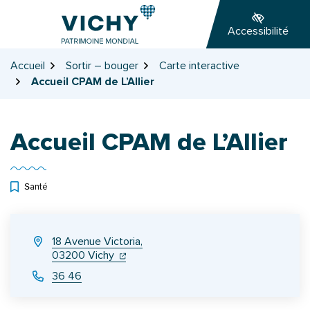
Gestion des traceurs
Aller
Aller
Aller
à
au
au
Accessibilité
la
contenu
pied
navigation
de
Accueil
Sortir – bouger
Carte interactive
page
Accueil CPAM de L’Allier
Accueil CPAM de L’Allier
Santé
INFOS UTILES
18 Avenue Victoria,
(ouverture dans un nouvel onglet)
(ouverture dans un nouvel onglet)
03200 Vichy
36 46