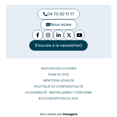
04 70 30 17 17
Nous écrire
Facebook
(ouverture dans un nouvel onglet)
Instagram
(ouverture dans un nouvel ongle
Linkedin
(ouverture dans un nouvel 
X (Twitter)
(ouverture dans un no
YouTube
(ouverture dans u
S'inscrire à la
newsletter
GESTION DES COOKIES
PLAN DU SITE
MENTIONS LÉGALES
POLITIQUE DE CONFIDENTIALITÉ
ACCESSIBILITÉ : PARTIELLEMENT CONFORME
ÉCOCONCEPTION DU SITE
Inovagora (ouverture dans un nouvel 
Site réalisé par