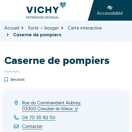
Gestion des traceurs
Aller
Aller
Aller
à
au
au
Accessibilité
la
contenu
pied
navigation
de
Accueil
Sortir – bouger
Carte interactive
page
Caserne de pompiers
Caserne de pompiers
Secours
INFOS UTILES
Rue du Commandant Aubrey,
(ouverture dans un nouvel on
(ouverture dans un nouvel 
03300 Creuzier-le-Vieux
04 70 30 92 50
Contacter