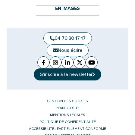
EN IMAGES
04 70 30 17 17
Nous écrire
Facebook
(ouverture dans un nouvel onglet)
Instagram
(ouverture dans un nouvel ongle
Linkedin
(ouverture dans un nouvel 
X (Twitter)
(ouverture dans un no
YouTube
(ouverture dans u
S'inscrire à la
newsletter
GESTION DES COOKIES
PLAN DU SITE
MENTIONS LÉGALES
POLITIQUE DE CONFIDENTIALITÉ
ACCESSIBILITÉ : PARTIELLEMENT CONFORME