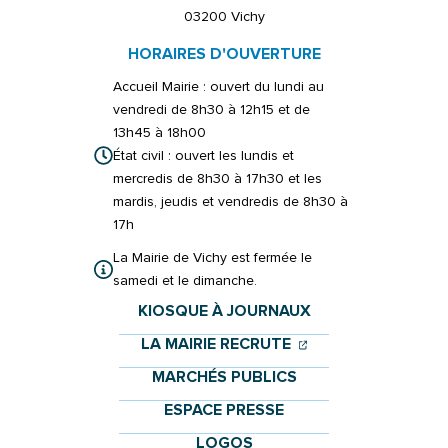
03200 Vichy
HORAIRES D'OUVERTURE
Accueil Mairie : ouvert du lundi au
vendredi de 8h30 à 12h15 et de
13h45 à 18h00
État civil : ouvert les lundis et
mercredis de 8h30 à 17h30 et les
mardis, jeudis et vendredis de 8h30 à
17h
La Mairie de Vichy est fermée le
samedi et le dimanche.
KIOSQUE À JOURNAUX
(OUVERTURE DANS 
(OUVERTURE DAN
LA MAIRIE RECRUTE
MARCHÉS PUBLICS
ESPACE PRESSE
LOGOS