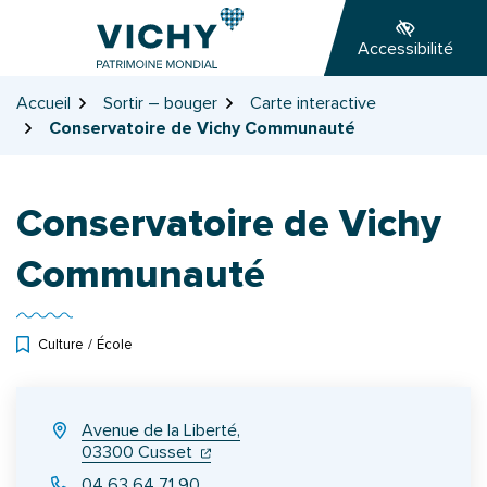
Gestion des traceurs
Aller
Aller
Aller
à
au
au
Accessibilité
la
contenu
pied
navigation
de
Accueil
Sortir – bouger
Carte interactive
page
Conservatoire de Vichy Communauté
Conservatoire de Vichy
Communauté
Culture
/
École
INFOS UTILES
Avenue de la Liberté,
(ouverture dans un nouvel onglet)
(ouverture dans un nouvel onglet)
03300 Cusset
04 63 64 71 90