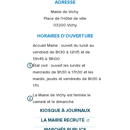
ADRESSE
Mairie de Vichy
Place de l'Hôtel de ville
03200 Vichy
HORAIRES D'OUVERTURE
Accueil Mairie : ouvert du lundi au
vendredi de 8h30 à 12h15 et de
13h45 à 18h00
État civil : ouvert les lundis et
mercredis de 8h30 à 17h30 et les
mardis, jeudis et vendredis de 8h30 à
17h
La Mairie de Vichy est fermée le
samedi et le dimanche.
KIOSQUE À JOURNAUX
(OUVERTURE DANS 
(OUVERTURE DAN
LA MAIRIE RECRUTE
MARCHÉS PUBLICS