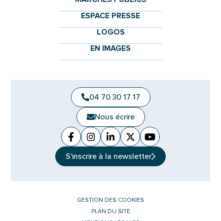
ESPACE PRESSE
LOGOS
EN IMAGES
04 70 30 17 17
Nous écrire
Facebook
(ouverture dans un nouvel onglet)
Instagram
(ouverture dans un nouvel ongle
Linkedin
(ouverture dans un nouvel 
X (Twitter)
(ouverture dans un no
YouTube
(ouverture dans u
S'inscrire à la
newsletter
GESTION DES COOKIES
PLAN DU SITE