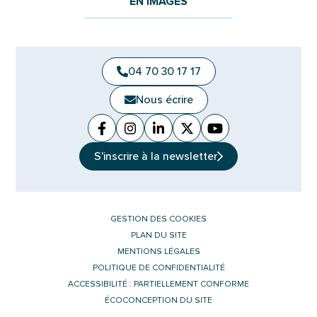
EN IMAGES
04 70 30 17 17
Nous écrire
Facebook
(ouverture dans un nouvel onglet)
Instagram
(ouverture dans un nouvel ongle
Linkedin
(ouverture dans un nouvel 
X (Twitter)
(ouverture dans un no
YouTube
(ouverture dans u
S'inscrire à la
newsletter
GESTION DES COOKIES
PLAN DU SITE
MENTIONS LÉGALES
POLITIQUE DE CONFIDENTIALITÉ
ACCESSIBILITÉ : PARTIELLEMENT CONFORME
ÉCOCONCEPTION DU SITE