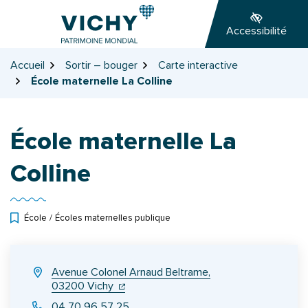
Gestion des traceurs
Aller
Aller
Aller
à
au
au
Accessibilité
la
contenu
pied
navigation
de
Accueil
Sortir – bouger
Carte interactive
page
École maternelle La Colline
École maternelle La
Colline
École
/
Écoles maternelles publique
INFOS UTILES
Avenue Colonel Arnaud Beltrame,
(ouverture dans un nouvel onglet)
(ouverture dans un nouvel onglet)
03200 Vichy
04 70 96 57 25