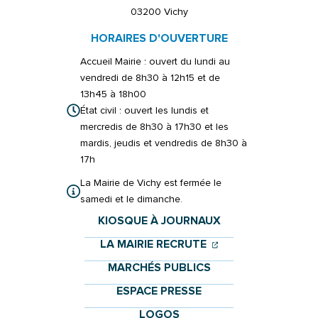
03200 Vichy
HORAIRES D'OUVERTURE
Accueil Mairie : ouvert du lundi au
vendredi de 8h30 à 12h15 et de
13h45 à 18h00
État civil : ouvert les lundis et
mercredis de 8h30 à 17h30 et les
mardis, jeudis et vendredis de 8h30 à
17h
La Mairie de Vichy est fermée le
samedi et le dimanche.
KIOSQUE À JOURNAUX
(OUVERTURE DANS 
(OUVERTURE DAN
LA MAIRIE RECRUTE
MARCHÉS PUBLICS
ESPACE PRESSE
LOGOS