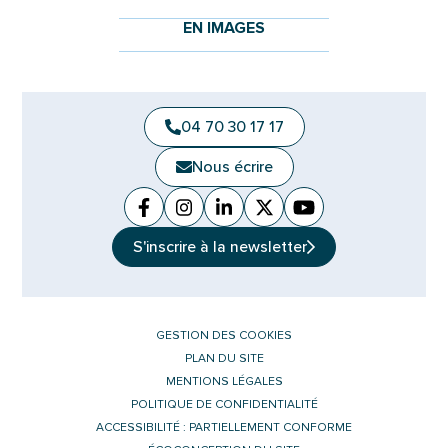
EN IMAGES
04 70 30 17 17
Nous écrire
Facebook
(ouverture dans un nouvel onglet)
Instagram
(ouverture dans un nouvel ongle
Linkedin
(ouverture dans un nouvel 
X (Twitter)
(ouverture dans un no
YouTube
(ouverture dans u
S'inscrire à la
newsletter
GESTION DES COOKIES
PLAN DU SITE
MENTIONS LÉGALES
POLITIQUE DE CONFIDENTIALITÉ
ACCESSIBILITÉ : PARTIELLEMENT CONFORME