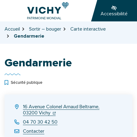
Gestion des traceurs
Aller
Aller
Aller
à
au
au
Accessibilité
la
contenu
pied
navigation
de
Accueil
Sortir – bouger
Carte interactive
page
Gendarmerie
Gendarmerie
Sécurité publique
INFOS UTILES
16 Avenue Colonel Arnaud Beltrame,
(ouverture dans un nouvel onglet)
(ouverture dans un nouvel onglet)
03200 Vichy
04 70 30 42 50
Contacter