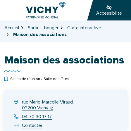
Gestion des traceurs
Aller
Aller
Aller
à
au
au
Accessibilité
la
contenu
pied
navigation
de
Accueil
Sortir – bouger
Carte interactive
page
Maison des associations
Maison des associations
Salles de réunion
/
Salle des fêtes
INFOS UTILES
rue Marie-Marcelle Viraud,
(ouverture dans un nouvel onglet)
(ouverture dans un nouvel onglet)
03200 Vichy
04 70 30 17 17
Contacter