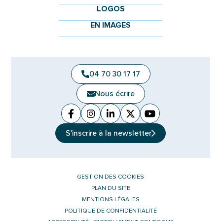
LOGOS
EN IMAGES
04 70 30 17 17
Nous écrire
Facebook
(ouverture dans un nouvel onglet)
Instagram
(ouverture dans un nouvel ongle
Linkedin
(ouverture dans un nouvel 
X (Twitter)
(ouverture dans un no
YouTube
(ouverture dans u
S'inscrire à la
newsletter
GESTION DES COOKIES
PLAN DU SITE
MENTIONS LÉGALES
POLITIQUE DE CONFIDENTIALITÉ