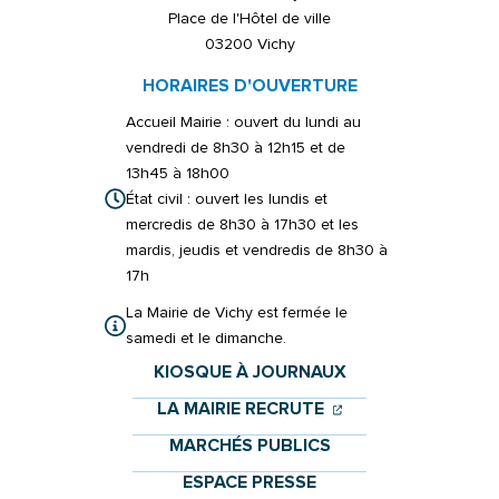
Place de l'Hôtel de ville
03200 Vichy
HORAIRES D'OUVERTURE
Accueil Mairie : ouvert du lundi au
vendredi de 8h30 à 12h15 et de
13h45 à 18h00
État civil : ouvert les lundis et
mercredis de 8h30 à 17h30 et les
mardis, jeudis et vendredis de 8h30 à
17h
La Mairie de Vichy est fermée le
samedi et le dimanche.
KIOSQUE À JOURNAUX
(OUVERTURE DANS 
(OUVERTURE DAN
LA MAIRIE RECRUTE
MARCHÉS PUBLICS
ESPACE PRESSE