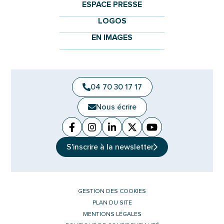
ESPACE PRESSE
LOGOS
EN IMAGES
04 70 30 17 17
Nous écrire
Facebook
(ouverture dans un nouvel onglet)
Instagram
(ouverture dans un nouvel ongle
Linkedin
(ouverture dans un nouvel 
X (Twitter)
(ouverture dans un no
YouTube
(ouverture dans u
S'inscrire à la
newsletter
GESTION DES COOKIES
PLAN DU SITE
MENTIONS LÉGALES