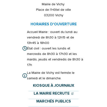
Mairie de Vichy
Place de l'Hôtel de ville
03200 Vichy
HORAIRES D'OUVERTURE
Accueil Mairie : ouvert du lundi au
vendredi de 8h30 à 12h15 et de
13h45 à 18h00
État civil : ouvert les lundis et
mercredis de 8h30 à 17h30 et les
mardis, jeudis et vendredis de 8h30 à
17h
La Mairie de Vichy est fermée le
samedi et le dimanche.
KIOSQUE À JOURNAUX
(OUVERTURE DANS 
(OUVERTURE DAN
LA MAIRIE RECRUTE
MARCHÉS PUBLICS