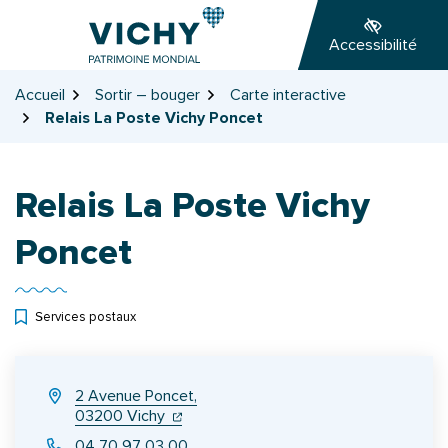
Gestion des traceurs
Aller
Aller
Aller
à
au
au
Accessibilité
la
contenu
pied
navigation
de
Accueil
Sortir – bouger
Carte interactive
page
Relais La Poste Vichy Poncet
Relais La Poste Vichy
Poncet
Services postaux
INFOS UTILES
2 Avenue Poncet,
(ouverture dans un nouvel onglet)
(ouverture dans un nouvel onglet)
03200 Vichy
04 70 97 03 00