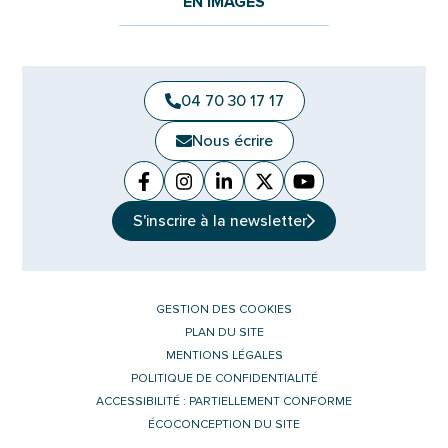
EN IMAGES
04 70 30 17 17
Nous écrire
Facebook
(ouverture dans un nouvel onglet)
Instagram
(ouverture dans un nouvel ongle
Linkedin
(ouverture dans un nouvel 
X (Twitter)
(ouverture dans un no
YouTube
(ouverture dans u
S'inscrire à la
newsletter
GESTION DES COOKIES
PLAN DU SITE
MENTIONS LÉGALES
POLITIQUE DE CONFIDENTIALITÉ
ACCESSIBILITÉ : PARTIELLEMENT CONFORME
ÉCOCONCEPTION DU SITE