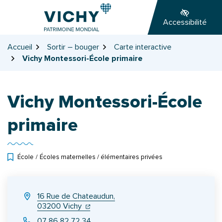
Gestion des traceurs
Aller
Aller
Aller
à
au
au
Accessibilité
la
contenu
pied
navigation
de
Accueil
Sortir – bouger
Carte interactive
page
Vichy Montessori-École primaire
Vichy Montessori-École
primaire
École
/
Écoles maternelles / élémentaires privées
INFOS UTILES
16 Rue de Chateaudun,
(ouverture dans un nouvel onglet)
(ouverture dans un nouvel onglet)
03200 Vichy
07 86 82 72 34