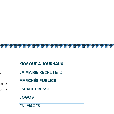
KIOSQUE À JOURNAUX
(OUVERTURE DANS UN NOU
(OUVERTURE DANS UN NO
LA MAIRIE RECRUTE
e
MARCHÉS PUBLICS
h30 à
ESPACE PRESSE
h30 à
LOGOS
EN IMAGES