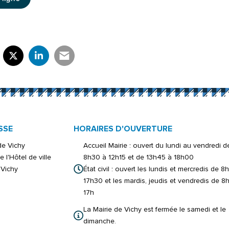
rtager sur Facebook
verture dans un nouvel onglet)
Partager sur X (Twitter)
(ouverture dans un nouvel onglet)
Partager sur LinkedIn
(ouverture dans un nouvel onglet)
Partager par e-mail
(ouverture dans un nouvel onglet)
SSE
HORAIRES D'OUVERTURE
 de Vichy
Accueil Mairie : ouvert du lundi au vendredi d
e l'Hôtel de ville
8h30 à 12h15 et de 13h45 à 18h00
Vichy
État civil : ouvert les lundis et mercredis de 8
17h30 et les mardis, jeudis et vendredis de 8
17h
La Mairie de Vichy est fermée le samedi et le
dimanche.