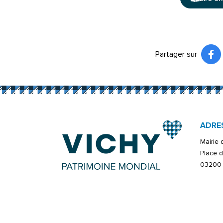
Partager sur
Pa
(ou
ADRE
Mairie
Place d
03200 