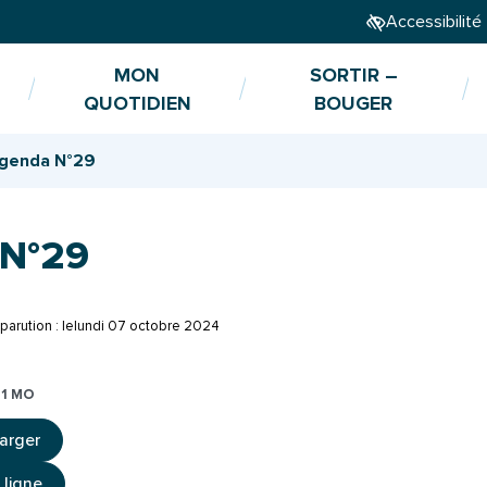
Accessibilité
MON
SORTIR –
QUOTIDIEN
BOUGER
genda N°29
 N°29
parution : le
lundi 07 octobre 2024
11 MO
arger
uverture dans un nouvel onglet)
 ligne