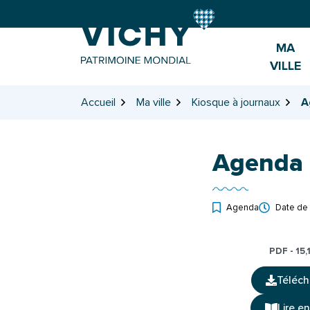
Gestion des traceurs
Aller
Aller
Aller
à
au
au
la
contenu
pied
MA
navigation
de
VILLE
page
Accueil
Ma ville
Kiosque à journaux
A
Agenda
Agenda
Date de 
PDF - 15,
Téléch
(o
Lire en