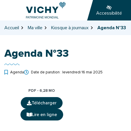
Gestion des traceurs
Aller
Aller
Aller
à
au
au
Accessibilité
la
contenu
pied
navigation
de
Accueil
Ma ville
Kiosque à journaux
Agenda N°33
page
Agenda N°33
Agenda
Date de parution : le
vendredi 16 mai 2025
PDF - 6,28 MO
Télécharger
(ouverture dans un nouvel onglet)
Lire en ligne