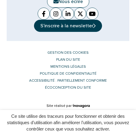
Nous écrire
Facebook
(ouverture dans un nouvel onglet)
Instagram
(ouverture dans un nouvel ongle
Linkedin
(ouverture dans un nouvel 
X (Twitter)
(ouverture dans un no
YouTube
(ouverture dans u
S'inscrire à la
newsletter
GESTION DES COOKIES
PLAN DU SITE
MENTIONS LÉGALES
POLITIQUE DE CONFIDENTIALITÉ
ACCESSIBILITÉ : PARTIELLEMENT CONFORME
ÉCOCONCEPTION DU SITE
Inovagora (ouverture dans un nouvel 
Site réalisé par
Ce site utilise des traceurs pour fonctionner et obtenir des
statistiques d'utilisation afin améliorer l'utilisation, vous pouvez
contrôler ceux que vous souhaitez activer.