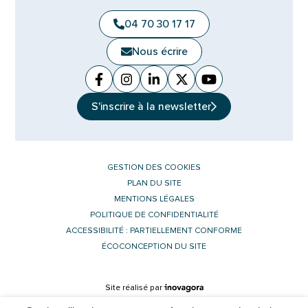
04 70 30 17 17
Nous écrire
Facebook
(ouverture dans un nouvel onglet)
Instagram
(ouverture dans un nouvel ongle
Linkedin
(ouverture dans un nouvel 
X (Twitter)
(ouverture dans un no
YouTube
(ouverture dans u
S'inscrire à la
newsletter
GESTION DES COOKIES
PLAN DU SITE
MENTIONS LÉGALES
POLITIQUE DE CONFIDENTIALITÉ
ACCESSIBILITÉ : PARTIELLEMENT CONFORME
ÉCOCONCEPTION DU SITE
Inovagora (ouverture dans un nouvel 
Site réalisé par