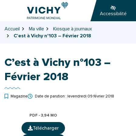
Gestion des traceurs
Aller
Aller
Aller
à
au
au
Accessibilité
la
contenu
pied
navigation
de
Accueil
Ma ville
Kiosque à journaux
page
C’est à Vichy n°103 – Février 2018
C’est à Vichy n°103 –
Février 2018
Magazine
Date de parution : le
vendredi 09 février 2018
PDF - 3,94 MO
Télécharger
(ouverture dans un nouvel onglet)