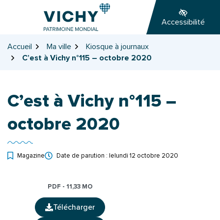
Gestion des traceurs
Aller
Aller
Aller
à
au
au
Accessibilité
la
contenu
pied
navigation
de
Accueil
Ma ville
Kiosque à journaux
page
C’est à Vichy n°115 – octobre 2020
C’est à Vichy n°115 –
octobre 2020
Magazine
Date de parution : le
lundi 12 octobre 2020
PDF - 11,33 MO
Télécharger
(ouverture dans un nouvel onglet)