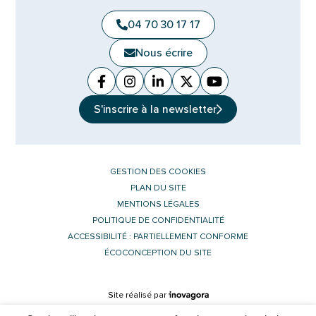
04 70 30 17 17
Nous écrire
Facebook
(ouverture dans un nouvel onglet)
Instagram
(ouverture dans un nouvel ongle
Linkedin
(ouverture dans un nouvel 
X (Twitter)
(ouverture dans un no
YouTube
(ouverture dans u
S'inscrire à la
newsletter
GESTION DES COOKIES
PLAN DU SITE
MENTIONS LÉGALES
POLITIQUE DE CONFIDENTIALITÉ
ACCESSIBILITÉ : PARTIELLEMENT CONFORME
ÉCOCONCEPTION DU SITE
Inovagora (ouverture dans un nouvel 
Site réalisé par