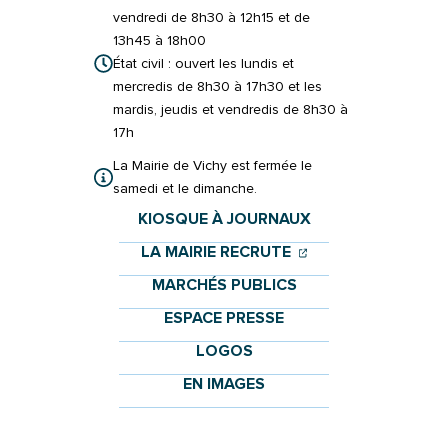
vendredi de 8h30 à 12h15 et de
13h45 à 18h00
État civil : ouvert les lundis et
mercredis de 8h30 à 17h30 et les
mardis, jeudis et vendredis de 8h30 à
17h
La Mairie de Vichy est fermée le
samedi et le dimanche.
KIOSQUE À JOURNAUX
(OUVERTURE DANS 
(OUVERTURE DAN
LA MAIRIE RECRUTE
MARCHÉS PUBLICS
ESPACE PRESSE
LOGOS
EN IMAGES