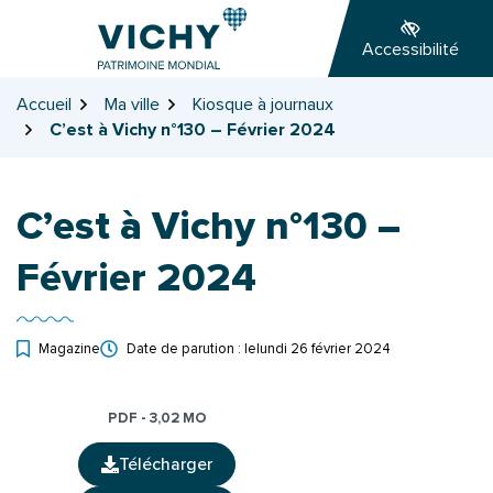
Gestion des traceurs
Aller
Aller
Aller
à
au
au
Accessibilité
la
contenu
pied
navigation
de
Accueil
Ma ville
Kiosque à journaux
page
C’est à Vichy n°130 – Février 2024
C’est à Vichy n°130 –
Février 2024
Magazine
Date de parution : le
lundi 26 février 2024
PDF - 3,02 MO
Télécharger
(ouverture dans un nouvel onglet)