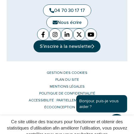
04 70 30 17 17
Nous écrire
Facebook
(ouverture dans un nouvel onglet)
Instagram
(ouverture dans un nouvel ongle
Linkedin
(ouverture dans un nouvel 
X (Twitter)
(ouverture dans un no
YouTube
(ouverture dans u
S'inscrire à la
newsletter
GESTION DES COOKIES
PLAN DU SITE
MENTIONS LÉGALES
POLITIQUE DE CONFIDENTIALITÉ
ACCESSIBILITÉ : PARTIELLEMENT CONFORME
Bonjour, puis-je vous
aider ?
ÉCOCONCEPTION DU SITE
Ce site utilise des traceurs pour fonctionner et obtenir des
Inovagora (ouverture dans un nouvel 
Site réalisé par
statistiques d'utilisation afin améliorer l'utilisation, vous pouvez