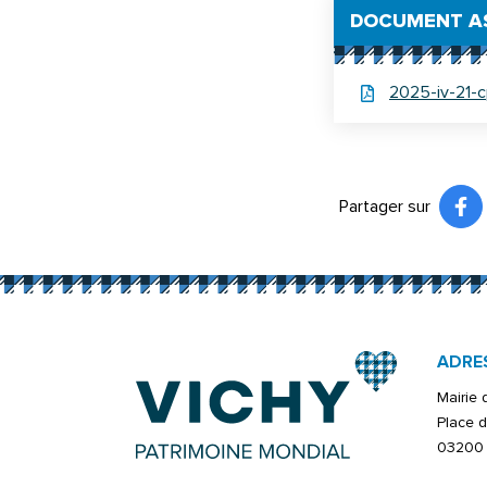
DOCUMENT A
2025-iv-21-c
Partager sur
Pa
(ou
ADRE
Mairie
Place d
03200 