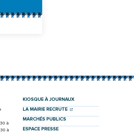
KIOSQUE À JOURNAUX
(OUVERTURE DANS UN NOU
(OUVERTURE DANS UN NO
LA MAIRIE RECRUTE
e
MARCHÉS PUBLICS
h30 à
ESPACE PRESSE
h30 à