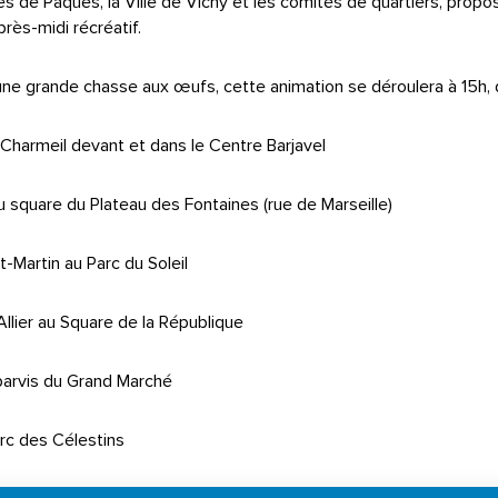
es de Pâques, la Ville de Vichy et les comités de quartiers, prop
près-midi récréatif.
ne grande chasse aux œufs, cette animation se déroulera à 15h, d
e Charmeil devant et dans le Centre Barjavel
au square du Plateau des Fontaines (rue de Marseille)
t-Martin au Parc du Soleil
Allier au Square de la République
parvis du Grand Marché
Parc des Célestins