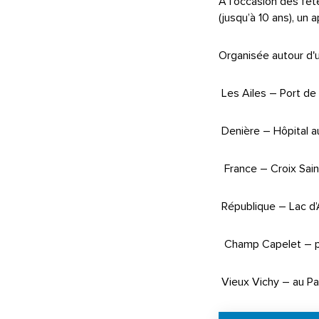
À l’occasion des fêt
(jusqu’à 10 ans), un a
Organisée autour d'u
 Les Ailes – Port d
 Denière – Hôpital 
 France – Croix Sain
 République – Lac d’
 Champ Capelet – 
 Vieux Vichy – au 