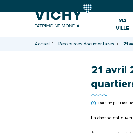
Gestion des traceurs
Aller
Aller
Aller
à
au
au
la
contenu
pied
MA
navigation
de
VILLE
page
Accueil
Ressources documentaires
21 a
21 avril
quartier
Date de parution : l
La chasse est ouvert