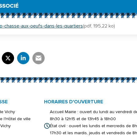
SSOCIÉ
p-chasse-aux-oeufs-dans-les-quartiers
(pdf, 195,22 ko)
rtager sur Facebook
verture dans un nouvel onglet)
Partager sur X (Twitter)
(ouverture dans un nouvel onglet)
Partager sur LinkedIn
(ouverture dans un nouvel onglet)
Partager par e-mail
(ouverture dans un nouvel onglet)
SSE
HORAIRES D'OUVERTURE
 de Vichy
Accueil Mairie : ouvert du lundi au vendredi d
e l'Hôtel de ville
8h30 à 12h15 et de 13h45 à 18h00
Vichy
État civil : ouvert les lundis et mercredis de 8
17h30 et les mardis, jeudis et vendredis de 8