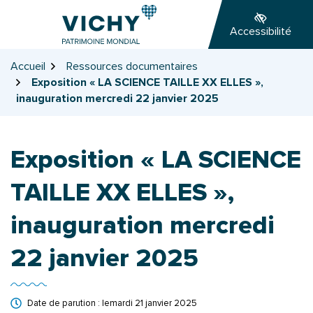
Gestion des traceurs
Aller
Aller
Aller
à
au
au
Accessibilité
la
contenu
pied
navigation
de
Accueil
Ressources documentaires
page
Exposition « LA SCIENCE TAILLE XX ELLES »,
inauguration mercredi 22 janvier 2025
Exposition « LA SCIENCE
TAILLE XX ELLES »,
inauguration mercredi
22 janvier 2025
Date de parution : le
mardi 21 janvier 2025