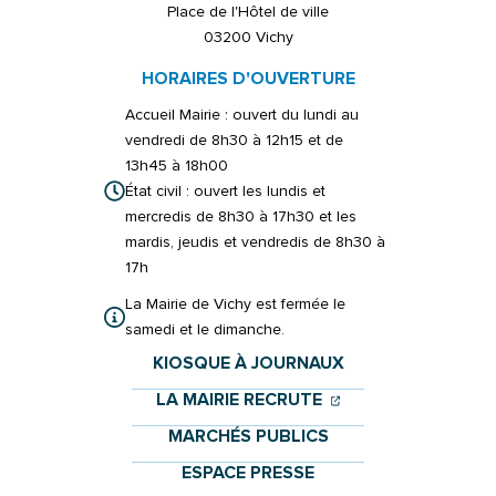
Place de l'Hôtel de ville
03200 Vichy
HORAIRES D'OUVERTURE
Accueil Mairie : ouvert du lundi au
vendredi de 8h30 à 12h15 et de
13h45 à 18h00
État civil : ouvert les lundis et
mercredis de 8h30 à 17h30 et les
mardis, jeudis et vendredis de 8h30 à
17h
La Mairie de Vichy est fermée le
samedi et le dimanche.
KIOSQUE À JOURNAUX
(OUVERTURE DANS 
(OUVERTURE DAN
LA MAIRIE RECRUTE
MARCHÉS PUBLICS
ESPACE PRESSE