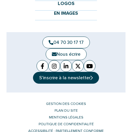
LOGOS
EN IMAGES
04 70 30 17 17
Nous écrire
Facebook
(ouverture dans un nouvel onglet)
Instagram
(ouverture dans un nouvel ongle
Linkedin
(ouverture dans un nouvel 
X (Twitter)
(ouverture dans un no
YouTube
(ouverture dans u
S'inscrire à la
newsletter
GESTION DES COOKIES
PLAN DU SITE
MENTIONS LÉGALES
POLITIQUE DE CONFIDENTIALITÉ
ACCESSIBILITÉ : PARTIELLEMENT CONFORME