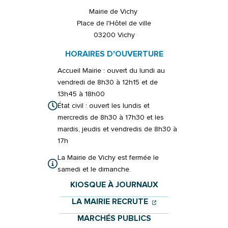
Mairie de Vichy
Place de l'Hôtel de ville
03200 Vichy
HORAIRES D'OUVERTURE
Accueil Mairie : ouvert du lundi au
vendredi de 8h30 à 12h15 et de
13h45 à 18h00
État civil : ouvert les lundis et
mercredis de 8h30 à 17h30 et les
mardis, jeudis et vendredis de 8h30 à
17h
La Mairie de Vichy est fermée le
samedi et le dimanche.
KIOSQUE À JOURNAUX
(OUVERTURE DANS 
(OUVERTURE DAN
LA MAIRIE RECRUTE
MARCHÉS PUBLICS