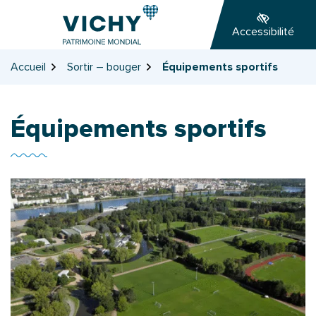
Gestion des traceurs
Aller
Aller
Aller
à
au
au
Accessibilité
la
contenu
pied
navigation
de
Accueil
Sortir – bouger
Équipements sportifs
page
Équipements sportifs