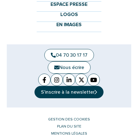
ESPACE PRESSE
LOGOS
EN IMAGES
04 70 30 17 17
Nous écrire
Facebook
(ouverture dans un nouvel onglet)
Instagram
(ouverture dans un nouvel ongle
Linkedin
(ouverture dans un nouvel 
X (Twitter)
(ouverture dans un no
YouTube
(ouverture dans u
S'inscrire à la
newsletter
GESTION DES COOKIES
PLAN DU SITE
MENTIONS LÉGALES