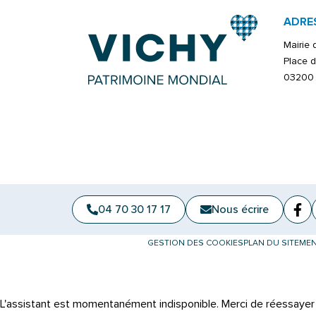
ADRE
Mairie
Place d
03200 
04 70 30 17 17
Nous écrire
Fa
(ou
GESTION DES COOKIES
PLAN DU SITE
MEN
L'assistant est momentanément indisponible. Merci de réessayer 