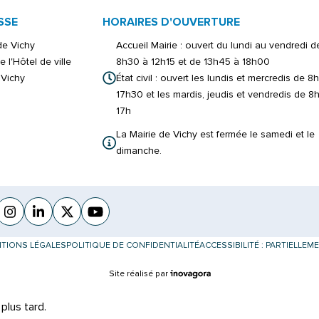
SSE
HORAIRES D'OUVERTURE
 de Vichy
Accueil Mairie : ouvert du lundi au vendredi d
e l'Hôtel de ville
8h30 à 12h15 et de 13h45 à 18h00
Vichy
État civil : ouvert les lundis et mercredis de 8
17h30 et les mardis, jeudis et vendredis de 8
17h
La Mairie de Vichy est fermée le samedi et le
dimanche.
cebook
verture dans un nouvel onglet)
Instagram
(ouverture dans un nouvel onglet)
Linkedin
(ouverture dans un nouvel onglet)
X (Twitter)
(ouverture dans un nouvel onglet)
YouTube
(ouverture dans un nouvel onglet)
TIONS LÉGALES
POLITIQUE DE CONFIDENTIALITÉ
ACCESSIBILITÉ : PARTIELLE
Inovagora (ouverture dans un nouvel 
Site réalisé par
plus tard.