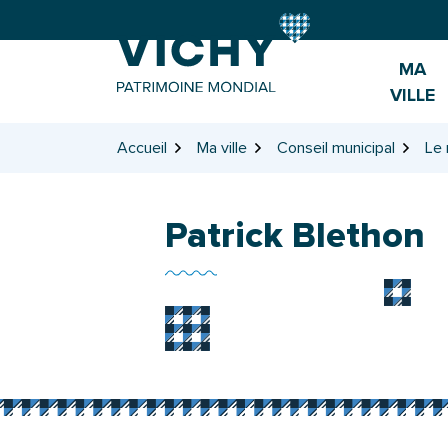
Gestion des traceurs
Aller
Aller
Aller
à
au
au
la
contenu
pied
MA
navigation
de
VILLE
page
Accueil
Ma ville
Conseil municipal
Le 
Patrick Blethon