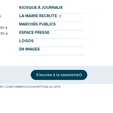
KIOSQUE À JOURNAUX
(OUVERTURE DANS UN NOU
(OUVERTURE DANS UN NO
LA MAIRIE RECRUTE
e
MARCHÉS PUBLICS
h30 à
ESPACE PRESSE
h30 à
LOGOS
EN IMAGES
S'inscrire à la
newsletter
MENT CONFORME
ÉCOCONCEPTION DU SITE
onglet)