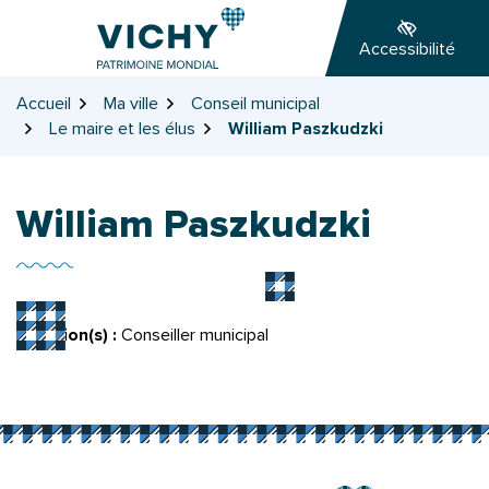
Gestion des traceurs
Aller
Aller
Aller
à
au
au
Accessibilité
la
contenu
pied
navigation
de
Accueil
Ma ville
Conseil municipal
page
Le maire et les élus
William Paszkudzki
William Paszkudzki
Fonction(s) :
Conseiller municipal