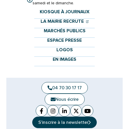
samedi et le dimanche.
KIOSQUE À JOURNAUX
(OUVERTURE DANS 
(OUVERTURE DAN
LA MAIRIE RECRUTE
MARCHÉS PUBLICS
ESPACE PRESSE
LOGOS
EN IMAGES
04 70 30 17 17
Nous écrire
Facebook
(ouverture dans un nouvel onglet)
Instagram
(ouverture dans un nouvel ongle
Linkedin
(ouverture dans un nouvel 
X (Twitter)
(ouverture dans un no
YouTube
(ouverture dans u
S'inscrire à la
newsletter