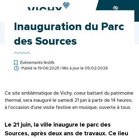
Gestion des traceurs
Aller
Aller
Aller
à
au
au
Accessibilité
la
contenu
pied
Inauguration du Parc
navigation
de
Accueil
Ma ville
Actualités
page
Inauguration du Parc des Sources
des Sources
Événements festifs
Publié le
19/06/2025
| Mis à jour le
05/02/2026
Ce site emblématique de Vichy, coeur battant du patrimoine
thermal, sera inauguré le samedi 21 juin à partir de 14 heures,
à l’occasion d’une visite festive en musique, ouverte à tous.
Le 21 juin, la ville inaugure le parc des
Sources, après deux ans de travaux. Ce lieu