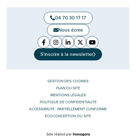
04 70 30 17 17
Nous écrire
Facebook
(ouverture dans un nouvel onglet)
Instagram
(ouverture dans un nouvel ongle
Linkedin
(ouverture dans un nouvel 
X (Twitter)
(ouverture dans un no
YouTube
(ouverture dans u
S'inscrire à la
newsletter
GESTION DES COOKIES
PLAN DU SITE
MENTIONS LÉGALES
POLITIQUE DE CONFIDENTIALITÉ
ACCESSIBILITÉ : PARTIELLEMENT CONFORME
ÉCOCONCEPTION DU SITE
Inovagora (ouverture dans un nouvel 
Site réalisé par