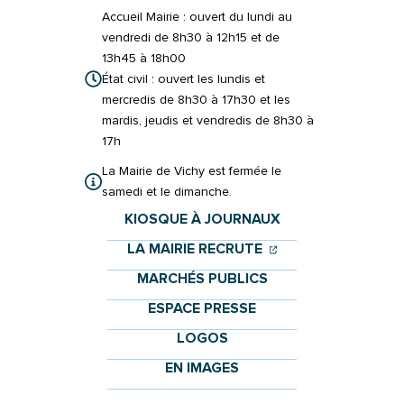
Accueil Mairie : ouvert du lundi au
vendredi de 8h30 à 12h15 et de
13h45 à 18h00
État civil : ouvert les lundis et
mercredis de 8h30 à 17h30 et les
mardis, jeudis et vendredis de 8h30 à
17h
La Mairie de Vichy est fermée le
samedi et le dimanche.
KIOSQUE À JOURNAUX
(OUVERTURE DANS 
(OUVERTURE DAN
LA MAIRIE RECRUTE
MARCHÉS PUBLICS
ESPACE PRESSE
LOGOS
EN IMAGES