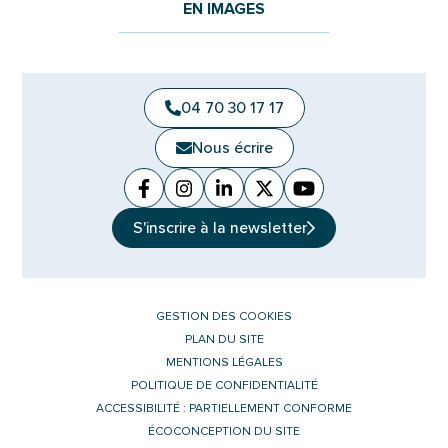
EN IMAGES
04 70 30 17 17
Nous écrire
Facebook
(ouverture dans un nouvel onglet)
Instagram
(ouverture dans un nouvel ongle
Linkedin
(ouverture dans un nouvel 
X (Twitter)
(ouverture dans un no
YouTube
(ouverture dans u
S'inscrire à la
newsletter
GESTION DES COOKIES
PLAN DU SITE
MENTIONS LÉGALES
POLITIQUE DE CONFIDENTIALITÉ
ACCESSIBILITÉ : PARTIELLEMENT CONFORME
ÉCOCONCEPTION DU SITE