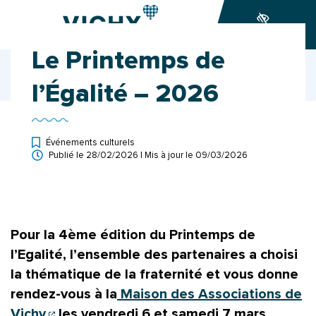
Gestion des traceurs
Aller
Aller
Aller
à
au
au
Accessibilité
la
contenu
pied
Le Printemps de
navigation
de
Accueil
Ma ville
Actualités
page
Le Printemps de l’Égalité – 2026
l’Égalité – 2026
Événements culturels
Publié le
28/02/2026
| Mis à jour le
09/03/2026
Pour la 4ème édition du Printemps de
l’Egalité, l’ensemble des partenaires a choisi
la thématique de la fraternité et vous donne
rendez-vous à la
Maison des Associations de
(ouverture dans un nouvel onglet)
Vichy
les vendredi 6 et samedi 7 mars