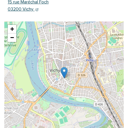
15 rue Maréchal Foch
(ouverture dans un nouvel onglet)
(ouverture dans un nouvel onglet)
03200 Vichy
+
−