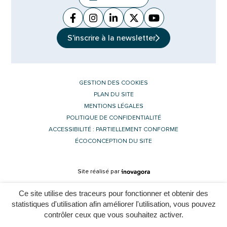
Facebook
(ouverture dans un nouvel onglet)
Instagram
(ouverture dans un nouvel ongle
Linkedin
(ouverture dans un nouvel 
X (Twitter)
(ouverture dans un no
YouTube
(ouverture dans u
S'inscrire à la
newsletter
GESTION DES COOKIES
PLAN DU SITE
MENTIONS LÉGALES
POLITIQUE DE CONFIDENTIALITÉ
ACCESSIBILITÉ : PARTIELLEMENT CONFORME
ÉCOCONCEPTION DU SITE
Inovagora (ouverture dans un nouvel 
Site réalisé par
Ce site utilise des traceurs pour fonctionner et obtenir des
statistiques d'utilisation afin améliorer l'utilisation, vous pouvez
contrôler ceux que vous souhaitez activer.