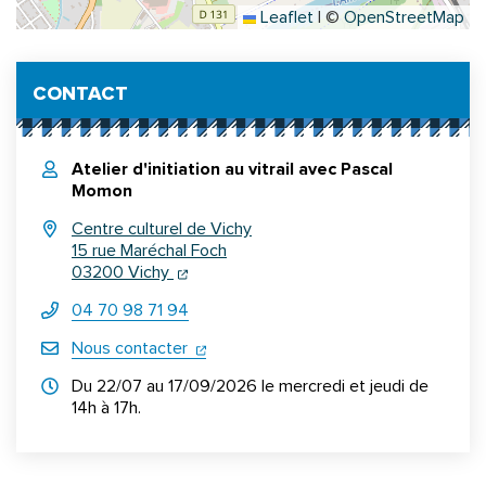
Leaflet
|
©
OpenStreetMap
Informations complémentaires
CONTACT
Atelier d'initiation au vitrail avec Pascal
Momon
Centre culturel de Vichy
15 rue Maréchal Foch
(ouverture dans un nouvel onglet)
(ouverture dans un nouvel onglet)
03200 Vichy
04 70 98 71 94
(ouverture dans un nouvel onglet)
Nous contacter
Horraires d'ouverture
Du 22/07 au 17/09/2026 le mercredi et jeudi de
14h à 17h.