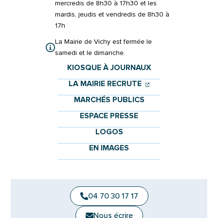
mercredis de 8h30 à 17h30 et les
mardis, jeudis et vendredis de 8h30 à
17h
La Mairie de Vichy est fermée le
samedi et le dimanche.
KIOSQUE À JOURNAUX
(OUVERTURE DANS 
(OUVERTURE DAN
LA MAIRIE RECRUTE
MARCHÉS PUBLICS
ESPACE PRESSE
LOGOS
EN IMAGES
04 70 30 17 17
Nous écrire