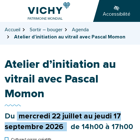
Gestion des traceurs
Aller
Aller
Aller
à
au
au
Accessibilité
la
contenu
pied
navigation
de
Accueil
Sortir – bouger
Agenda
page
Atelier d’initiation au vitrail avec Pascal Momon
Atelier d’initiation au
vitrail avec Pascal
Momon
Du
mercredi
22
juillet
au
jeudi
17
septembre
2026
de 14h00 à 17h00
Culture
/
Loisirs créatifs