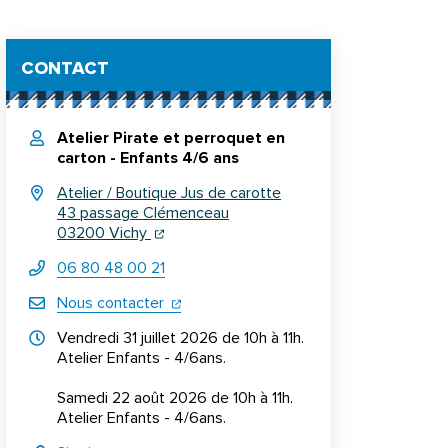
Informations complémentaires
CONTACT
Atelier Pirate et perroquet en
carton - Enfants 4/6 ans
Atelier / Boutique Jus de carotte
43 passage Clémenceau
(ouverture dans un nouvel onglet)
(ouverture dans un nouvel onglet)
03200 Vichy
06 80 48 00 21
(ouverture dans un nouvel onglet)
Nous contacter
Horraires d'ouverture
Vendredi 31 juillet 2026 de 10h à 11h.
Atelier Enfants - 4/6ans.
Samedi 22 août 2026 de 10h à 11h.
Atelier Enfants - 4/6ans.