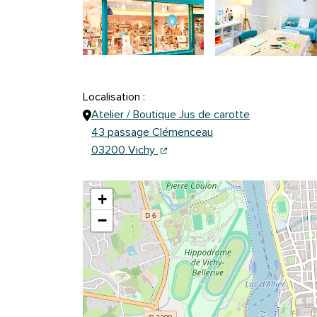
Localisation :
Atelier / Boutique Jus de carotte
43 passage Clémenceau
(ouverture dans un nouvel onglet
(ouverture dans un nouvel ongl
03200 Vichy
+
−