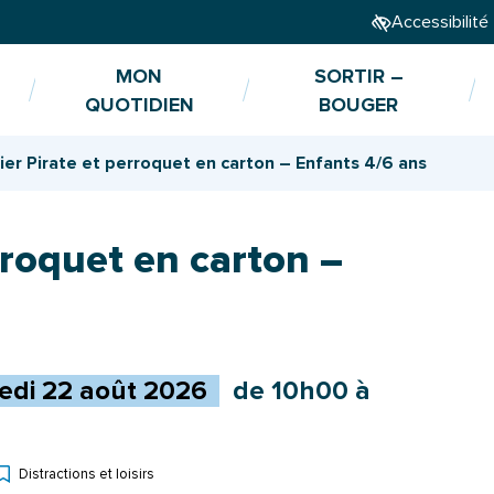
Accessibilité
MON
SORTIR –
QUOTIDIEN
BOUGER
ier Pirate et perroquet en carton – Enfants 4/6 ans
rroquet en carton –
edi
22
août
2026
de 10h00 à
Distractions et loisirs
Types d'événement