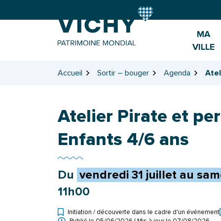
Gestion des traceurs
Aller
Aller
Aller
à
au
au
la
contenu
pied
MA
navigation
de
VILLE
page
Accueil
Sortir – bouger
Agenda
Atel
Atelier Pirate et pe
Enfants 4/6 ans
Du
vendredi
31
juillet
au
sam
11h00
Initiation / découverte dans le cadre d'un événement