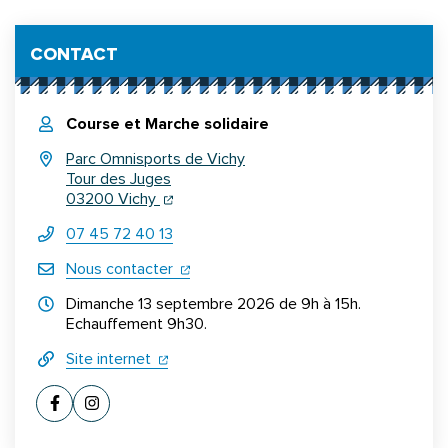
Informations complémentaires
CONTACT
Course et Marche solidaire
Parc Omnisports de Vichy
Tour des Juges
(ouverture dans un nouvel onglet)
(ouverture dans un nouvel onglet)
03200 Vichy
07 45 72 40 13
(ouverture dans un nouvel onglet)
Nous contacter
Horraires d'ouverture
Dimanche 13 septembre 2026 de 9h à 15h.
Echauffement 9h30.
(ouverture dans un nouvel onglet)
(ouverture dans un nouvel onglet)
Site internet