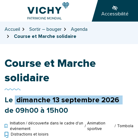
Gestion des traceurs
Aller
Aller
Aller
à
au
au
Accessibilité
la
contenu
pied
navigation
de
Accueil
Sortir – bouger
Agenda
page
Course et Marche solidaire
Course et Marche
solidaire
Le
dimanche
13
septembre
2026
de 09h00 à 15h00
Initiation / découverte dans le cadre d'un
Animation
/
/
Tombola
événement
sportive
Distractions et loisirs
Types d'événement