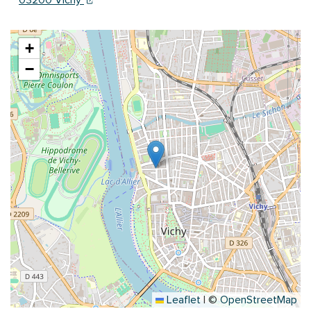
+
−
Leaflet
|
©
OpenStreetMap