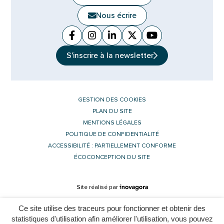
Nous écrire
Facebook
(ouverture dans un nouvel onglet)
Instagram
(ouverture dans un nouvel ongle
Linkedin
(ouverture dans un nouvel 
X (Twitter)
(ouverture dans un no
YouTube
(ouverture dans u
S'inscrire à la
newsletter
GESTION DES COOKIES
PLAN DU SITE
MENTIONS LÉGALES
POLITIQUE DE CONFIDENTIALITÉ
ACCESSIBILITÉ : PARTIELLEMENT CONFORME
ÉCOCONCEPTION DU SITE
Inovagora (ouverture dans un nouvel 
Site réalisé par
Ce site utilise des traceurs pour fonctionner et obtenir des
statistiques d'utilisation afin améliorer l'utilisation, vous pouvez