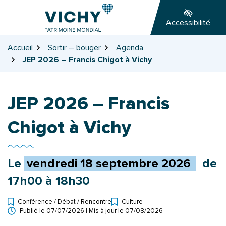
Gestion des traceurs
Aller
Aller
Aller
à
au
au
Accessibilité
la
contenu
pied
navigation
de
Accueil
Sortir – bouger
Agenda
page
JEP 2026 – Francis Chigot à Vichy
JEP 2026 – Francis
Chigot à Vichy
Le
vendredi
18
septembre
2026
de
17h00 à 18h30
Conférence / Débat / Rencontre
Culture
Types d'événement
Publié le
07/07/2026
| Mis à jour le
07/08/2026