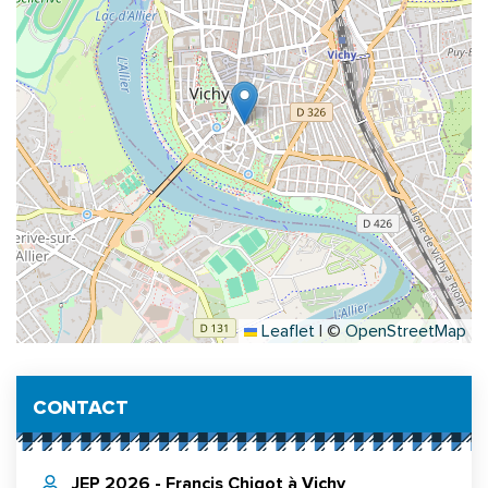
Leaflet
|
©
OpenStreetMap
Informations complémentaires
CONTACT
JEP 2026 - Francis Chigot à Vichy