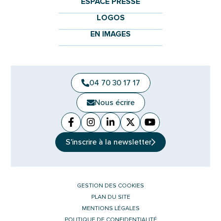
ESPACE PRESSE
LOGOS
EN IMAGES
04 70 30 17 17
Nous écrire
Facebook
(ouverture dans un nouvel onglet)
Instagram
(ouverture dans un nouvel ongle
Linkedin
(ouverture dans un nouvel 
X (Twitter)
(ouverture dans un no
YouTube
(ouverture dans u
S'inscrire à la
newsletter
GESTION DES COOKIES
PLAN DU SITE
MENTIONS LÉGALES
POLITIQUE DE CONFIDENTIALITÉ