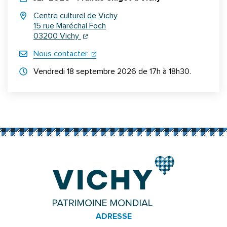
Centre culturel de Vichy
15 rue Maréchal Foch
(ouverture dans un nouvel onglet)
(ouverture dans un nouvel onglet)
03200 Vichy
(ouverture dans un nouvel onglet)
Nous contacter
Horraires d'ouverture
Vendredi 18 septembre 2026 de 17h à 18h30.
Informations complémentaires
ADRESSE