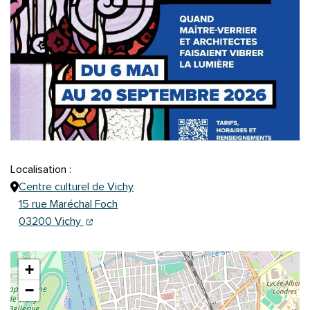
Localisation :
Centre culturel de Vichy
15 rue Maréchal Foch
(ouverture dans un nouvel onglet)
(ouverture dans un nouvel onglet)
03200 Vichy
+
−