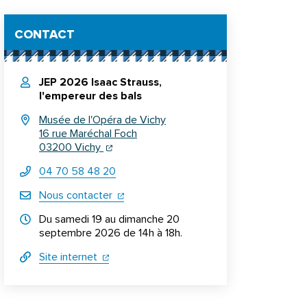
Informations complémentaires
CONTACT
JEP 2026 Isaac Strauss,
l'empereur des bals
Musée de l'Opéra de Vichy
16 rue Maréchal Foch
(ouverture dans un nouvel onglet)
(ouverture dans un nouvel onglet)
03200 Vichy
04 70 58 48 20
(ouverture dans un nouvel onglet)
Nous contacter
Horraires d'ouverture
Du samedi 19 au dimanche 20
septembre 2026 de 14h à 18h.
(ouverture dans un nouvel onglet)
(ouverture dans un nouvel onglet)
Site internet