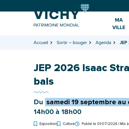
Gestion des traceurs
Aller
Aller
Aller
à
au
au
la
contenu
pied
MA
navigation
de
VILLE
page
Accueil
Sortir – bouger
Agenda
JEP 
JEP 2026 Isaac Stra
bals
Du
samedi
19
septembre
au
14h00 à 18h00
Exposition
Culture
Publié le
01/07/2026
| Mis à
Types d'événement