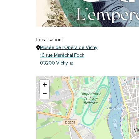
Localisation :
Musée de l'Opéra de Vichy
16 rue Maréchal Foch
(ouverture dans un nouvel onglet
(ouverture dans un nouvel ongl
03200 Vichy
+
−