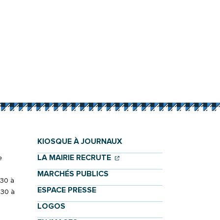
KIOSQUE À JOURNAUX
(OUVERTURE DANS UN NOU
(OUVERTURE DANS UN NO
LA MAIRIE RECRUTE
e
MARCHÉS PUBLICS
h30 à
ESPACE PRESSE
h30 à
LOGOS