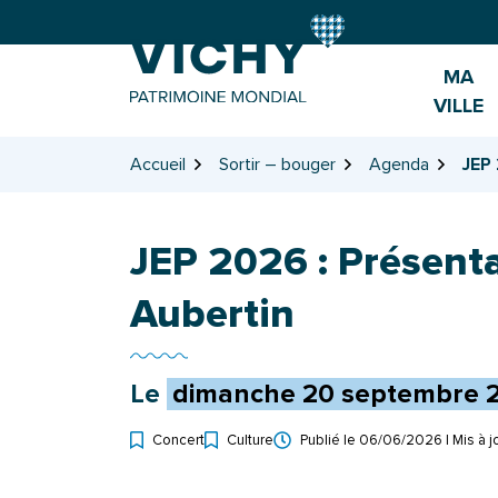
Gestion des traceurs
Aller
Aller
Aller
à
au
au
la
contenu
pied
MA
navigation
de
VILLE
page
Accueil
Sortir – bouger
Agenda
JEP 
JEP 2026 : Présenta
Aubertin
Le
dimanche
20
septembre
Concert
Culture
Publié le
06/06/2026
| Mis à j
Types d'événement