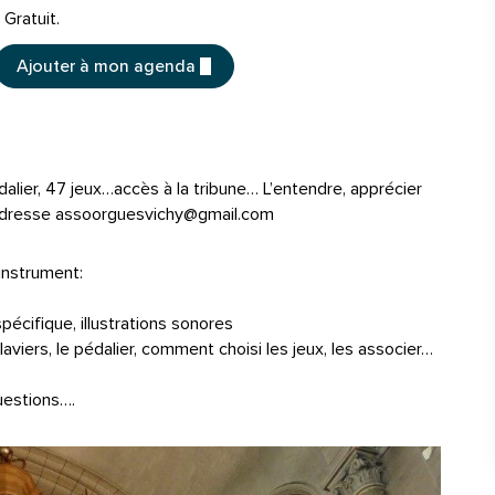
Tarifs
Gratuit.
Ajouter à mon agenda
édalier, 47 jeux…accès à la tribune… L’entendre, apprécier
 l’adresse assoorguesvichy@gmail.com
’instrument:
écifique, illustrations sonores
claviers, le pédalier, comment choisi les jeux, les associer…
uestions….