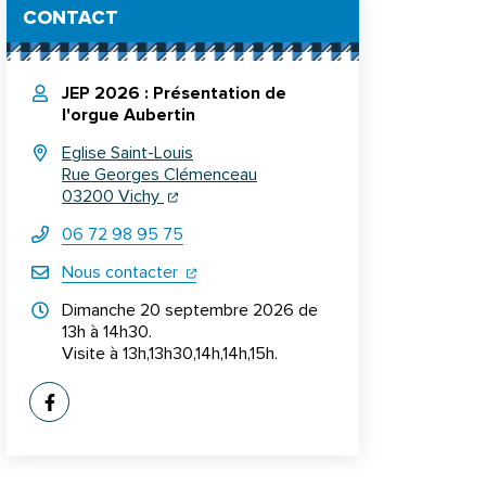
Informations complémentaires
CONTACT
JEP 2026 : Présentation de
l'orgue Aubertin
Eglise Saint-Louis
Rue Georges Clémenceau
(ouverture dans un nouvel onglet)
(ouverture dans un nouvel onglet)
03200 Vichy
06 72 98 95 75
(ouverture dans un nouvel onglet)
Nous contacter
Horraires d'ouverture
Dimanche 20 septembre 2026 de
13h à 14h30.
Visite à 13h,13h30,14h,14h,15h.