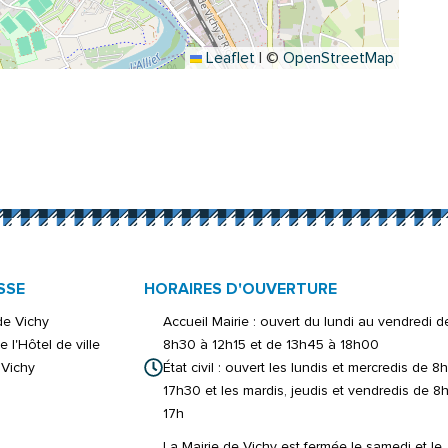
Leaflet
|
©
OpenStreetMap
onglet)
er)
ouvel onglet)
inkedIn
s un nouvel onglet)
 par e-mail
ure dans un nouvel onglet)
SSE
HORAIRES D'OUVERTURE
 de Vichy
Accueil Mairie : ouvert du lundi au vendredi d
e l'Hôtel de ville
8h30 à 12h15 et de 13h45 à 18h00
Vichy
État civil : ouvert les lundis et mercredis de 8
17h30 et les mardis, jeudis et vendredis de 8
17h
La Mairie de Vichy est fermée le samedi et le