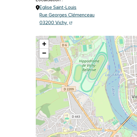
Eglise Saint-Louis
Rue Georges Clémenceau
(ouverture dans un nouvel onglet
(ouverture dans un nouvel ongl
03200 Vichy
+
−