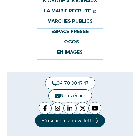
KIOSQUE À JOURNAUX
(OUVERTURE DANS 
(OUVERTURE DAN
LA MAIRIE RECRUTE
MARCHÉS PUBLICS
ESPACE PRESSE
LOGOS
EN IMAGES
04 70 30 17 17
Nous écrire
Facebook
(ouverture dans un nouvel onglet)
Instagram
(ouverture dans un nouvel ongle
Linkedin
(ouverture dans un nouvel 
X (Twitter)
(ouverture dans un no
YouTube
(ouverture dans u
S'inscrire à la
newsletter