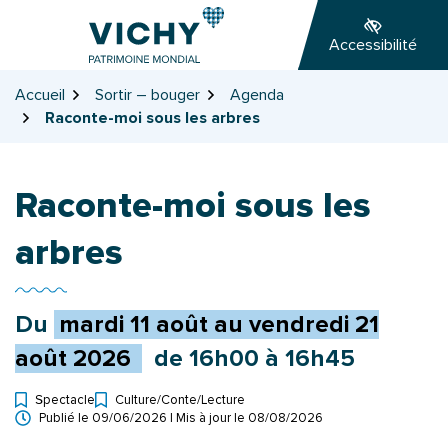
Gestion des traceurs
Aller
Aller
Aller
à
au
au
Accessibilité
la
contenu
pied
navigation
de
Accueil
Sortir – bouger
Agenda
page
Raconte-moi sous les arbres
Raconte-moi sous les
arbres
Du
mardi
11
août
au
vendredi
21
août
2026
de 16h00 à 16h45
Spectacle
Culture
/
Conte
/
Lecture
Types d'événement
Publié le
09/06/2026
| Mis à jour le
08/08/2026