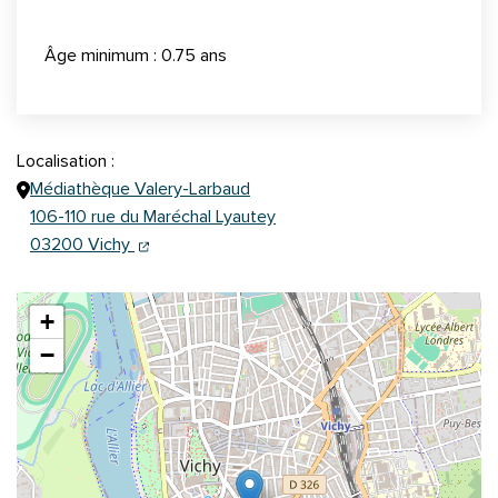
Âge minimum : 0.75 ans
Localisation :
Médiathèque Valery-Larbaud
106-110 rue du Maréchal Lyautey
(ouverture dans un nouvel onglet)
(ouverture dans un nouvel onglet)
03200 Vichy
+
−