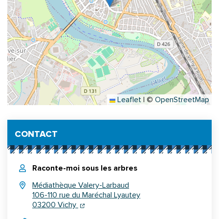
Leaflet
|
©
OpenStreetMap
Informations complémentaires
CONTACT
Raconte-moi sous les arbres
Médiathèque Valery-Larbaud
106-110 rue du Maréchal Lyautey
(ouverture dans un nouvel onglet)
(ouverture dans un nouvel onglet)
03200 Vichy