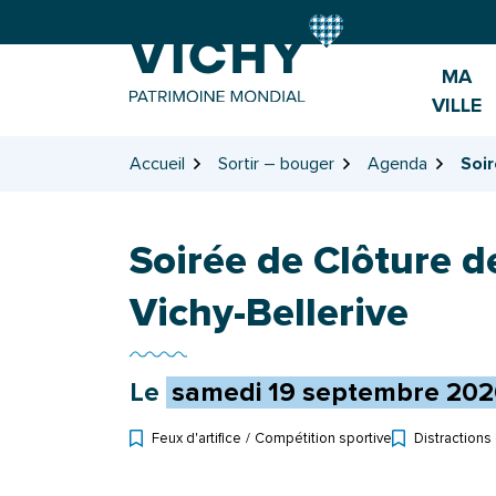
Gestion des traceurs
Aller
Aller
Aller
à
au
au
la
contenu
pied
MA
navigation
de
VILLE
page
Accueil
Sortir – bouger
Agenda
Soir
Soirée de Clôture 
Vichy-Bellerive
Le
samedi
19
septembre
202
Feux d'artifice
/
Compétition sportive
Distractions 
Types d'événe