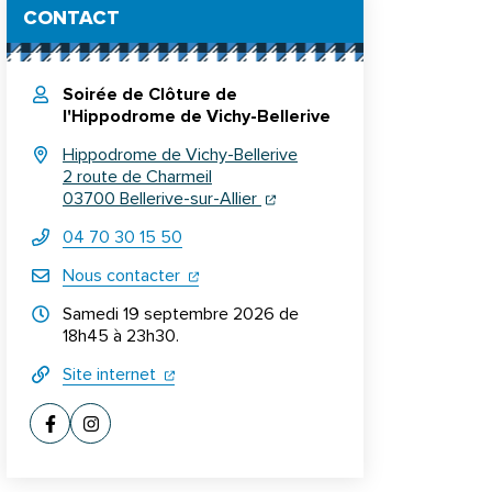
Informations complémentaires
CONTACT
Soirée de Clôture de
l'Hippodrome de Vichy-Bellerive
Hippodrome de Vichy-Bellerive
2 route de Charmeil
(ouverture dans un nouvel ongl
(ouverture dans un nouvel on
03700 Bellerive-sur-Allier
04 70 30 15 50
(ouverture dans un nouvel onglet)
Nous contacter
Horraires d'ouverture
Samedi 19 septembre 2026 de
18h45 à 23h30.
(ouverture dans un nouvel onglet)
(ouverture dans un nouvel onglet)
Site internet