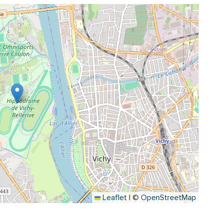
Leaflet
|
©
OpenStreetMap