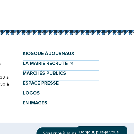
KIOSQUE À JOURNAUX
(OUVERTURE DANS UN NOU
(OUVERTURE DANS UN NO
LA MAIRIE RECRUTE
e
MARCHÉS PUBLICS
h30 à
ESPACE PRESSE
h30 à
LOGOS
EN IMAGES
Bonjour, puis-je vous
S'inscrire à la
newsletter