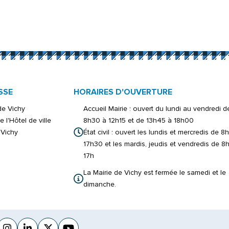
onglet)
er)
ouvel onglet)
inkedIn
s un nouvel onglet)
 par e-mail
ure dans un nouvel onglet)
SSE
HORAIRES D'OUVERTURE
 de Vichy
Accueil Mairie : ouvert du lundi au vendredi d
e l'Hôtel de ville
8h30 à 12h15 et de 13h45 à 18h00
Vichy
État civil : ouvert les lundis et mercredis de 8
17h30 et les mardis, jeudis et vendredis de 8
17h
La Mairie de Vichy est fermée le samedi et le
dimanche.