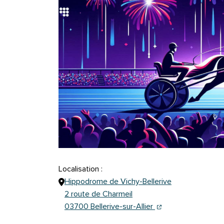
Localisation :
Hippodrome de Vichy-Bellerive
2 route de Charmeil
(ouverture dans un n
(ouverture dans un
03700 Bellerive-sur-Allier