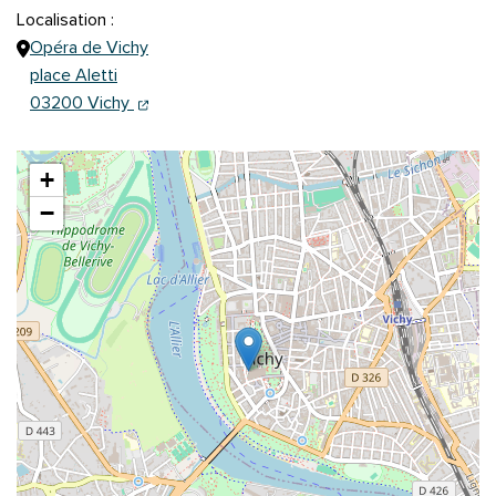
Localisation :
Opéra de Vichy
place Aletti
(ouverture dans un nouvel onglet)
(ouverture dans un nouvel onglet)
03200 Vichy
+
−