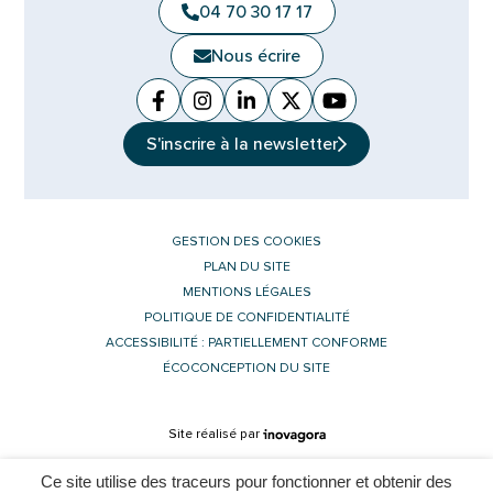
04 70 30 17 17
Nous écrire
Facebook
(ouverture dans un nouvel onglet)
Instagram
(ouverture dans un nouvel ongle
Linkedin
(ouverture dans un nouvel 
X (Twitter)
(ouverture dans un no
YouTube
(ouverture dans u
S'inscrire à la
newsletter
GESTION DES COOKIES
PLAN DU SITE
MENTIONS LÉGALES
POLITIQUE DE CONFIDENTIALITÉ
ACCESSIBILITÉ : PARTIELLEMENT CONFORME
ÉCOCONCEPTION DU SITE
Inovagora (ouverture dans un nouvel 
Site réalisé par
Ce site utilise des traceurs pour fonctionner et obtenir des