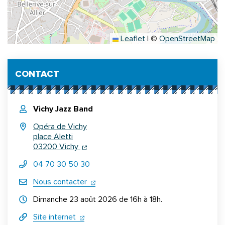
Leaflet
|
©
OpenStreetMap
Informations complémentaires
CONTACT
Vichy Jazz Band
Opéra de Vichy
place Aletti
(ouverture dans un nouvel onglet)
(ouverture dans un nouvel onglet)
03200 Vichy
04 70 30 50 30
(ouverture dans un nouvel onglet)
Nous contacter
Horraires d'ouverture
Dimanche 23 août 2026 de 16h à 18h.
(ouverture dans un nouvel onglet)
(ouverture dans un nouvel onglet)
Site internet