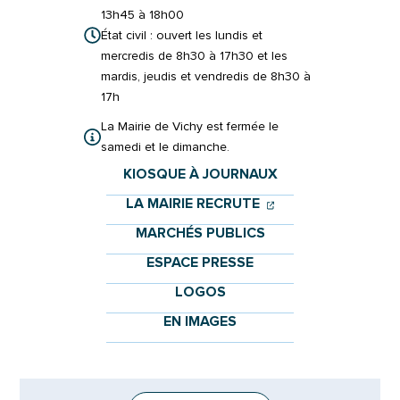
13h45 à 18h00
État civil : ouvert les lundis et
mercredis de 8h30 à 17h30 et les
mardis, jeudis et vendredis de 8h30 à
17h
La Mairie de Vichy est fermée le
samedi et le dimanche.
KIOSQUE À JOURNAUX
(OUVERTURE DANS 
(OUVERTURE DAN
LA MAIRIE RECRUTE
MARCHÉS PUBLICS
ESPACE PRESSE
LOGOS
EN IMAGES