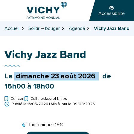
Gestion des traceurs
Aller
Aller
Aller
à
au
au
Accessibilité
la
contenu
pied
navigation
de
Accueil
Sortir – bouger
Agenda
Vichy Jazz Band
page
Vichy Jazz Band
Le
dimanche
23
août
2026
de
16h00 à 18h00
Concert
Culture
/
Jazz et blues
Types d'événement
Publié le
13/05/2026
| Mis à jour le
09/08/2026
Tarifs
Tarif unique : 15€.