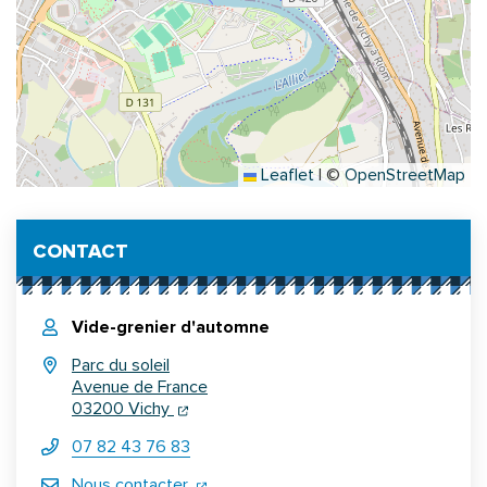
Leaflet
|
©
OpenStreetMap
Informations complémentaires
CONTACT
Vide-grenier d'automne
Parc du soleil
Avenue de France
(ouverture dans un nouvel onglet)
(ouverture dans un nouvel onglet)
03200 Vichy
07 82 43 76 83
(ouverture dans un nouvel onglet)
Nous contacter