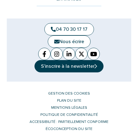
04 70 30 17 17
Nous écrire
Facebook
(ouverture dans un nouvel onglet)
Instagram
(ouverture dans un nouvel ongle
Linkedin
(ouverture dans un nouvel 
X (Twitter)
(ouverture dans un no
YouTube
(ouverture dans u
S'inscrire à la
newsletter
GESTION DES COOKIES
PLAN DU SITE
MENTIONS LÉGALES
POLITIQUE DE CONFIDENTIALITÉ
ACCESSIBILITÉ : PARTIELLEMENT CONFORME
ÉCOCONCEPTION DU SITE