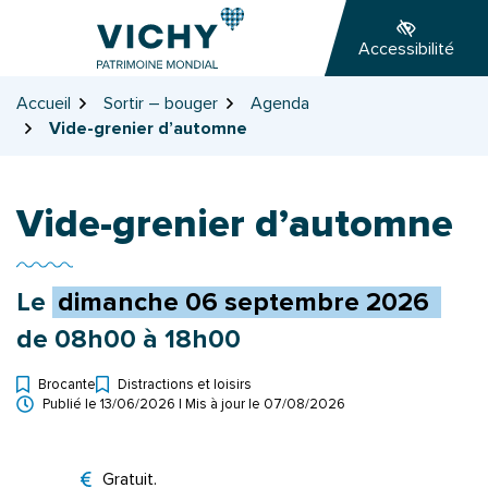
Gestion des traceurs
Aller
Aller
Aller
à
au
au
Accessibilité
la
contenu
pied
navigation
de
Accueil
Sortir – bouger
Agenda
page
Vide-grenier d’automne
Vide-grenier d’automne
Le
dimanche
06
septembre
2026
de 08h00 à 18h00
Brocante
Distractions et loisirs
Types d'événement
Publié le
13/06/2026
| Mis à jour le
07/08/2026
Tarifs
Gratuit.