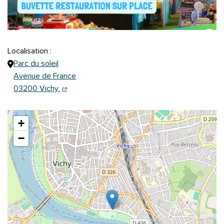
Localisation :
Parc du soleil
Avenue de France
(ouverture dans un nouvel onglet)
(ouverture dans un nouvel onglet)
03200 Vichy
+
−