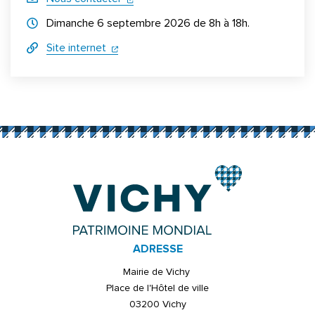
Horraires d'ouverture
Dimanche 6 septembre 2026 de 8h à 18h.
(ouverture dans un nouvel onglet)
(ouverture dans un nouvel onglet)
Site internet
Informations complémentaires
ADRESSE
Mairie de Vichy
Place de l'Hôtel de ville
03200 Vichy