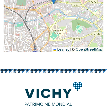
Leaflet
|
©
OpenStreetMap