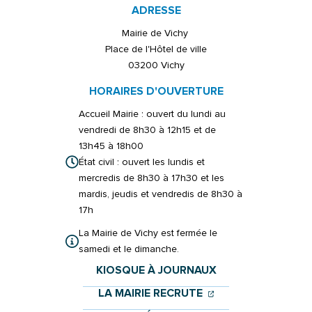
ADRESSE
Mairie de Vichy
Place de l'Hôtel de ville
03200 Vichy
HORAIRES D'OUVERTURE
Accueil Mairie : ouvert du lundi au
vendredi de 8h30 à 12h15 et de
13h45 à 18h00
État civil : ouvert les lundis et
mercredis de 8h30 à 17h30 et les
mardis, jeudis et vendredis de 8h30 à
17h
La Mairie de Vichy est fermée le
samedi et le dimanche.
KIOSQUE À JOURNAUX
(OUVERTURE DANS 
(OUVERTURE DAN
LA MAIRIE RECRUTE