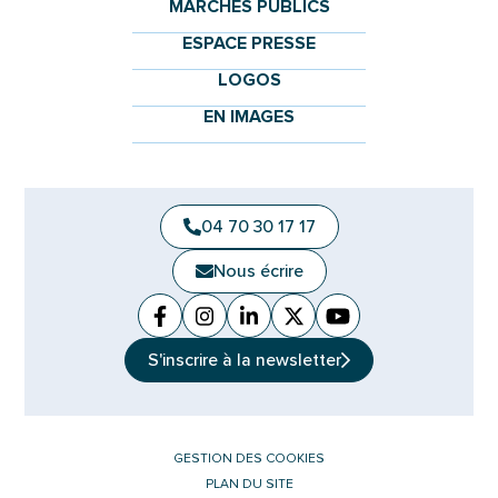
MARCHÉS PUBLICS
ESPACE PRESSE
LOGOS
EN IMAGES
04 70 30 17 17
Nous écrire
Facebook
(ouverture dans un nouvel onglet)
Instagram
(ouverture dans un nouvel ongle
Linkedin
(ouverture dans un nouvel 
X (Twitter)
(ouverture dans un no
YouTube
(ouverture dans u
S'inscrire à la
newsletter
GESTION DES COOKIES
PLAN DU SITE