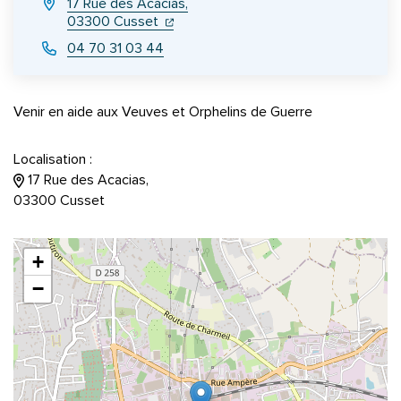
17 Rue des Acacias,
(ouverture dans un nouvel onglet)
(ouverture dans un nouvel onglet)
03300 Cusset
04 70 31 03 44
Venir en aide aux Veuves et Orphelins de Guerre
Localisation :
17 Rue des Acacias,
03300 Cusset
+
−