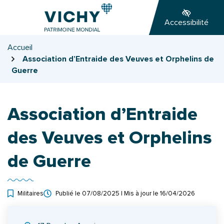
Gestion des traceurs
Aller
Aller
Aller
à
au
au
Accessibilité
la
contenu
pied
navigation
de
Accueil
page
Association d’Entraide des Veuves et Orphelins de
Guerre
Association d’Entraide
des Veuves et Orphelins
de Guerre
Militaires
Publié le
07/08/2025
| Mis à jour le
16/04/2026
INFOS UTILES