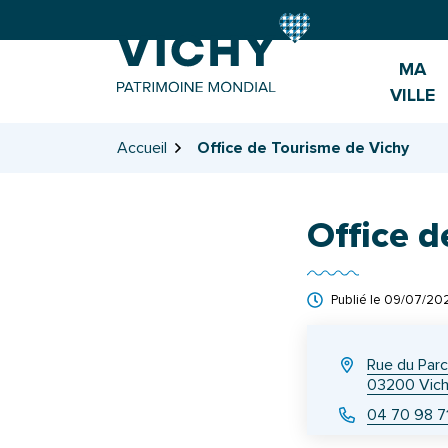
Gestion des traceurs
Aller
Aller
Aller
à
au
au
la
contenu
pied
MA
navigation
de
VILLE
page
Accueil
Office de Tourisme de Vichy
Office 
Publié le
09/07/20
INFOS UTILES
Rue du Parc
03200 Vic
04 70 98 7