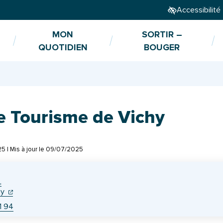
Accessibilité
MON
SORTIR –
QUOTIDIEN
BOUGER
de Tourisme de Vichy
25
| Mis à jour le
09/07/2025
,
(ouverture dans un nouvel onglet)
(ouverture dans un nouvel onglet)
hy
1 94