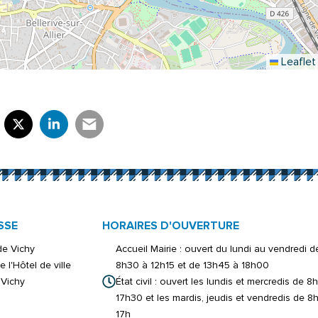
Leaflet
rtager sur Facebook
verture dans un nouvel onglet)
Partager sur X (Twitter)
(ouverture dans un nouvel onglet)
Partager sur LinkedIn
(ouverture dans un nouvel onglet)
Partager par e-mail
(ouverture dans un nouvel onglet)
SSE
HORAIRES D'OUVERTURE
 de Vichy
Accueil Mairie : ouvert du lundi au vendredi d
e l'Hôtel de ville
8h30 à 12h15 et de 13h45 à 18h00
Vichy
État civil : ouvert les lundis et mercredis de 8
17h30 et les mardis, jeudis et vendredis de 8
17h