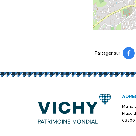
Partager sur
Pa
(ou
ADRE
Mairie
Place d
03200 