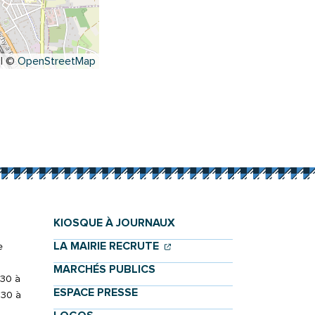
|
©
OpenStreetMap
KIOSQUE À JOURNAUX
(OUVERTURE DANS UN NOU
(OUVERTURE DANS UN NO
LA MAIRIE RECRUTE
e
MARCHÉS PUBLICS
h30 à
ESPACE PRESSE
h30 à